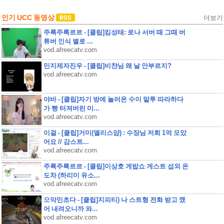
인기 UCC 동영상
더보기
주륵주륵르르 - [클립]킴성태: 로나 서버 때 그때 버
튜버 인식 별로 ...
vod.afreecatv.com
민지제자진우 - [클립]비챤님 왜 날 안부르지?
vod.afreecatv.com
야바 - [클립]자기 방에 놀러온 수이 말투 따라하다
가 빵 터져버린 미...
vod.afreecatv.com
이걸 - [클립]거미(앨리스얌) : 수장님 저희 1억 모았
어요 // 감스트...
vod.afreecatv.com
주륵주륵르르 - [클립]이상호 게밥쇼 게스트 섭외 온
도차 (하리미 유소...
vod.afreecatv.com
으악민초다 - [클립]지피티) 나 스트형 전화 받고 깼
어 내려오니까 와...
vod.afreecatv.com