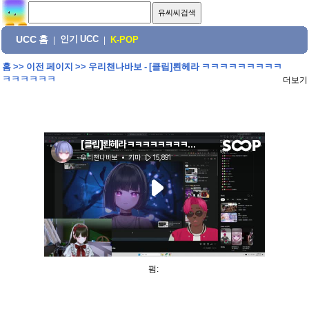
UCC 홈
인기 UCC
|
|
K-POP
홈
>>
이전 페이지
>>
우리챈나바보 - [클립]뢴헤라 ㅋㅋㅋㅋㅋㅋㅋㅋㅋ
ㅋㅋㅋㅋㅋㅋ
더보기
펌: