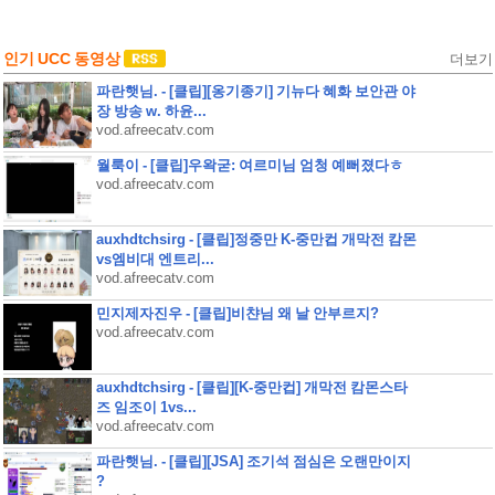
인기 UCC 동영상
더보기
파란햇님. - [클립][옹기종기] 기뉴다 혜화 보안관 야
장 방송 w. 하윤...
vod.afreecatv.com
월룩이 - [클립]우왁굳: 여르미님 엄청 예뻐졌다ㅎ
vod.afreecatv.com
auxhdtchsirg - [클립]정중만 K-중만컵 개막전 캄몬
vs엠비대 엔트리...
vod.afreecatv.com
민지제자진우 - [클립]비챤님 왜 날 안부르지?
vod.afreecatv.com
auxhdtchsirg - [클립][K-중만컵] 개막전 캄몬스타
즈 임조이 1vs...
vod.afreecatv.com
파란햇님. - [클립][JSA] 조기석 점심은 오랜만이지
?