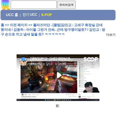
UCC 홈
인기 UCC
|
|
K-POP
홈
>>
이전 페이지
>>
플라즈마단 - [클립]김민교 : 고세구 화장실 갔네
똥이네 / 김동하 : 아이돌 그런거 안싸..근데 방구쟁이일듯? / 김민교 : 방
구 손으로 끼고 냄새 맡을 듯? ㅋㅋㅋㅋㅋㅋ
더보기
펌: