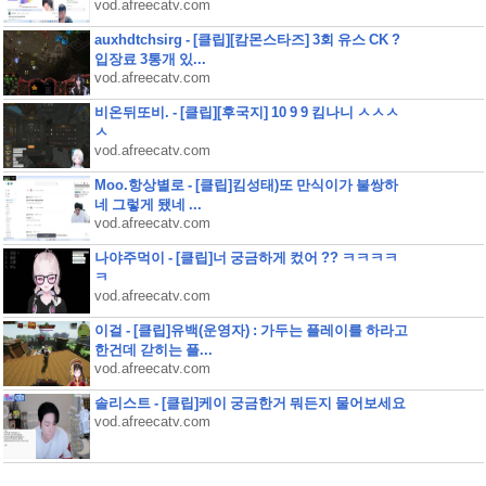
vod.afreecatv.com
auxhdtchsirg - [클립][캄몬스타즈] 3회 유스 CK ?
입장료 3통개 있...
vod.afreecatv.com
비온뒤또비. - [클립][후국지] 10 9 9 킴나니 ㅅㅅㅅ
ㅅ
vod.afreecatv.com
Moo.항상별로 - [클립]킴성태)또 만식이가 불쌍하
네 그렇게 됐네 ...
vod.afreecatv.com
나야주먹이 - [클립]너 궁금하게 컸어 ?? ㅋㅋㅋㅋ
ㅋ
vod.afreecatv.com
이걸 - [클립]유백(운영자) : 가두는 플레이를 하라고
한건데 갇히는 플...
vod.afreecatv.com
솔리스트 - [클립]케이 궁금한거 뭐든지 물어보세요
vod.afreecatv.com