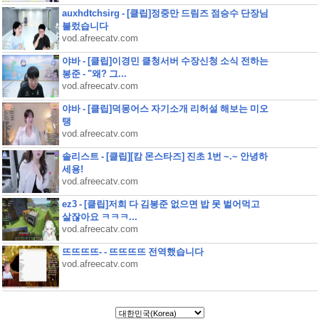
auxhdtchsirg - [클립]정중만 드림즈 점승수 단장님
불렀습니다
vod.afreecatv.com
야바 - [클립]이경민 클청서버 수장신청 소식 전하는
봉준 - "왜? 그...
vod.afreecatv.com
야바 - [클립]덕몽어스 자기소개 리허설 해보는 미오
탱
vod.afreecatv.com
솔리스트 - [클립][캄 몬스타즈] 진초 1번 ~.~ 안녕하
세용!
vod.afreecatv.com
ez3 - [클립]저희 다 김봉준 없으면 밥 못 벌어먹고
살잖아요 ㅋㅋㅋ...
vod.afreecatv.com
뜨뜨뜨뜨- - 뜨뜨뜨뜨 전역했습니다
vod.afreecatv.com