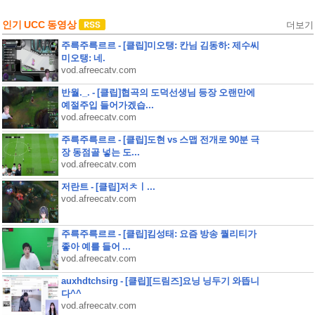
인기 UCC 동영상
더보기
주륵주륵르르 - [클립]미오탱: 칸님 김동하: 제수씨
미오탱: 네.
vod.afreecatv.com
반월._. - [클립]협곡의 도덕선생님 등장 오랜만에
예절주입 들어가겠습...
vod.afreecatv.com
주륵주륵르르 - [클립]도현 vs 스맵 전개로 90분 극
장 동점골 넣는 도...
vod.afreecatv.com
저란트 - [클립]저ㅊㅣ...
vod.afreecatv.com
주륵주륵르르 - [클립]킴성태: 요즘 방송 퀄리티가
좋아 예를 들어 ...
vod.afreecatv.com
auxhdtchsirg - [클립][드림즈]요닝 닝두기 와뜹니
다^^
vod.afreecatv.com