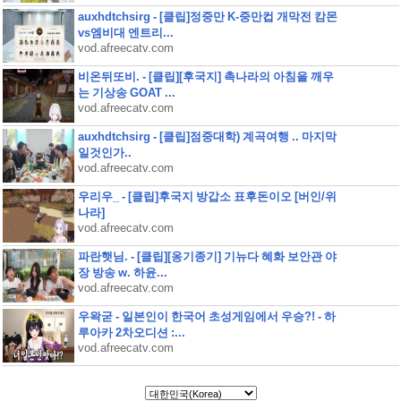
auxhdtchsirg - [클립]정중만 K-중만컵 개막전 캄몬
vs엠비대 엔트리...
vod.afreecatv.com
비온뒤또비. - [클립][후국지] 촉나라의 아침을 깨우
는 기상송 GOAT ...
vod.afreecatv.com
auxhdtchsirg - [클립]점중대학) 계곡여행 .. 마지막
일것인가..
vod.afreecatv.com
우리우_ - [클립]후국지 방갑소 표후돈이오 [버인/위
나라]
vod.afreecatv.com
파란햇님. - [클립][옹기종기] 기뉴다 혜화 보안관 야
장 방송 w. 하윤...
vod.afreecatv.com
우왁굳 - 일본인이 한국어 초성게임에서 우승?! - 하
루아카 2차오디션 :...
vod.afreecatv.com