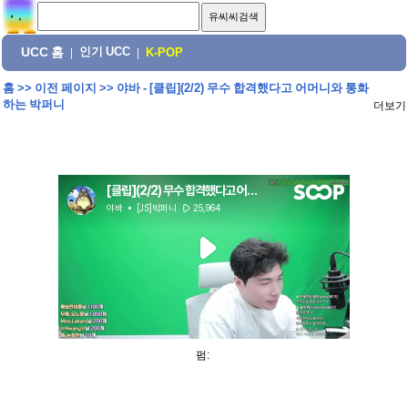
UCC 홈
인기 UCC
|
|
K-POP
홈
>>
이전 페이지
>>
야바 - [클립](2/2) 무수 합격했다고 어머니와 통화
하는 박퍼니
더보기
펌: