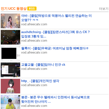
인기 UCC 동영상
더보기
야바 - [클립]먹방으로 덕몽어스 펠리컨 연습하는 미
오탱?? ㅋㅋ
vod.afreecatv.com
auxhdtchsirg - [클립][캄몬스타즈] 3회 유스 CK ?
입장료 3통개 있...
vod.afreecatv.com
월룩이 - [클립]우왁굳: 여르미님 엄청 예뻐졌다ㅎ
vod.afreecatv.com
교물교물 - [클립]임아니 민규 ck
vod.afreecatv.com
http_ - [클립]개인적인 생각
vod.afreecatv.com
봉준 - 봉준 무수 텔레파시 인천에서 동서남북으로
찢어진뒤 만나야지 ...
vod.afreecatv.com