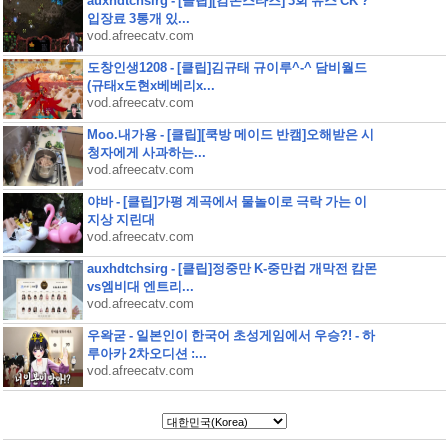
auxhdtchsirg - [클립][캄몬스타즈] 3회 유스 CK ?
입장료 3통개 있...
vod.afreecatv.com
도창인생1208 - [클립]김규태 규이루^-^ 담비월드
(규태x도현x베베리x...
vod.afreecatv.com
Moo.내가용 - [클립][쿡방 메이드 반캠]오해받은 시
청자에게 사과하는...
vod.afreecatv.com
야바 - [클립]가평 계곡에서 물놀이로 극락 가는 이
지상 지린대
vod.afreecatv.com
auxhdtchsirg - [클립]정중만 K-중만컵 개막전 캄몬
vs엠비대 엔트리...
vod.afreecatv.com
우왁굳 - 일본인이 한국어 초성게임에서 우승?! - 하
루아카 2차오디션 :...
vod.afreecatv.com