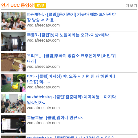
인기 UCC 동영상
더보기
파란햇님. - [클립][옹기종기] 기뉴다 혜화 보안관 야
장 방송 w. 하윤...
vod.afreecatv.com
주몽3 - [클립]셋다 노템이라는 오뀨x지상x깨박..
vod.afreecatv.com
우리우_ - [클립]후국지 방갑소 표후돈이오 [버인/위
나라]
vod.afreecatv.com
야바 - [클립]이지상) 야, 오뀨 시키면 안 돼 해린아!!
/ 오뀨) 헥.. ...
vod.afreecatv.com
auxhdtchsirg - [클립]점중대학) 계곡여행 .. 마지막
일것인가..
vod.afreecatv.com
교물교물 - [클립]임아니 민규 ck
vod.afreecatv.com