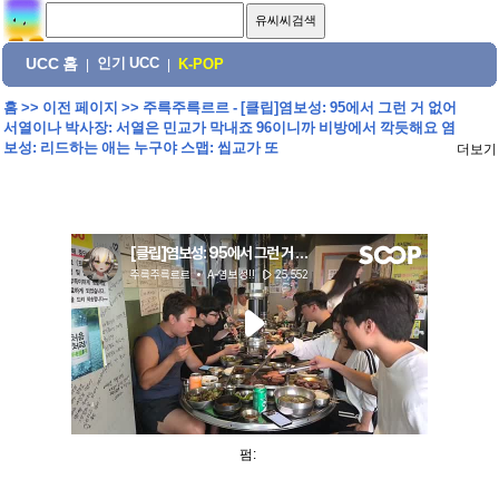
UCC 홈
인기 UCC
|
|
K-POP
홈
>>
이전 페이지
>>
주륵주륵르르 - [클립]염보성: 95에서 그런 거 없어
서열이나 박사장: 서열은 민교가 막내죠 96이니까 비방에서 깍듯해요 염
보성: 리드하는 애는 누구야 스맵: 씹교가 또
더보기
펌: