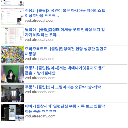
주몽3 - [클립]외국인이 뽑은 아시아욕 티어리스트
이상호반응 ㅋㅋㅋ...
vod.afreecatv.com
월룩이 - [클립]킴성태 이세돌 굿즈 언박싱 보다 갑
자기 비틱하는 우왁...
vod.afreecatv.com
주륵주륵르르 - [클립]인생역전 한탕 성공한 김민교
대통령
vod.afreecatv.com
주몽3 - [클립]임아니)저는 밖에나가잇을때도 핸드
폰을 가방에절대안...
vod.afreecatv.com
주몽3 - [클립]셋다 노템이라는 오뀨x지상x깨박..
vod.afreecatv.com
야바 - [클창서버] 일편단심 수힛 카톡 보고 입틀막
하는 봉준 ㅋㅋㅋㅋ
vod.afreecatv.com