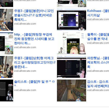
vod.afreecatv.com
vod.afreecatv.com
고 제품을 다듬고 실제 크루들 앞에서 시연하다
성훈전도사 활약
주몽3 - [클립]봉준)아니 12인
Kohlhaas - 
 이유
분을시킷나? // 상호)저녁은
서기의삶
흑돼지...
vod.afreecatv.com
월 이야기
vod.afreecatv.com
http_ - [클립]채팅창 부검에
월룩이 - [클립
진짜 등장했던 시네티를 보고
실수를 본 막내
국 런칭 플레이 후기
한마디 하...
vod.afreecatv.com
vod.afreecatv.com
주몽3 - [클립]상호)형 어제그
파란햇님. - [
회 짜장면 봉사와 살풀이 공연
리고 숲이랑맞장뜨고잇더만 //
케보학의 스니지
봉준)내...
회
vod.afreecatv.com
vod.afreecatv.com
솔리스트 - [클립]두 일 우 ^ ㅁ
감스트 - 감스트
^
일자 세번째(히든
vod.afreecatv.com
vod.afreecatv.com