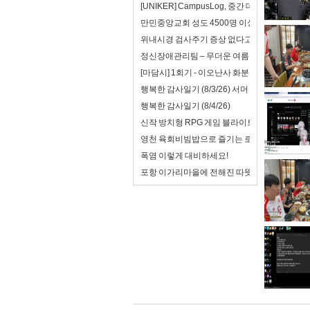
[UNIKER] CampusLog, 중간 데모를 앞두
만민중앙교회 성도 4500명 이상 탈출 시킨 김
위내시경 검사주기 증상 없다고 미루면 안 되는
정신장애관리팀 – 무더운 여름 속, 함께하는 8
[마담시] 1회기 - 이오난사 화분트레이
행복한 감사일기 (8/3/26) 서머 캠프 첫 날
행복한 감사일기 (8/4/26)
신작 방치형 RPG 게임 블라이트 워 : 사후 처리
영천 육회비빔밥으로 즐기는 로컬 미식 여행!
폭염 이렇게 대비하세요!
포항 이가리마을에 전해진 따뜻한 한 그릇, 우남