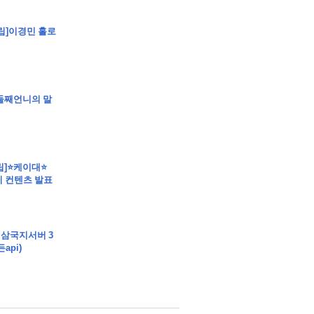
[클립]이경민 홀로
]둘째언니의 말
클립]⭐케이대⭐
 컨텐츠 발표
 삼국지서버 3
api)