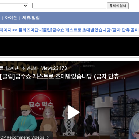
아이폰
제휴/입점
|
|
 페이지
>>
플라즈마단 - [클립]금수쇼 게스트로 초대받았습니당 (금자 단츄 곰이 