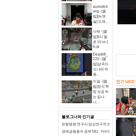
auxhdtch
sirg - [클
립][뉴캣
슬] 도재...
사락 - [클
립]9시 발
로 10 vs 1
0 ck
Deadlift_
220 - [클
립]삼국지
오나라 여
몽...
이걸 - [클
인기 UCC
립]장각 루
팅 성공 하
는 킴나
니...
블로그나와 인기글
은평병원 연구사 임상연구직 면접 합격자료 자기
경제금융용어 공부 581 : 커버드본드(이중상환