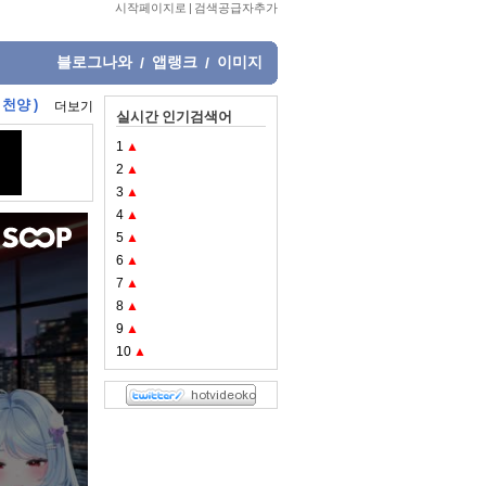
시작페이지로
|
검색공급자추가
블로그나와
앱랭크
이미지
/
/
천양 )
더보기
실시간 인기검색어
1
▲
2
▲
3
▲
4
▲
5
▲
6
▲
7
▲
8
▲
9
▲
10
▲