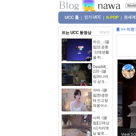
UCC 홈
인기 UCC
전세계
|
|
K-POP
|
홈
>>
이전
뜨는 UCC 동영상
더보기
하요_ - [클
립]조경훈
: 단체생활
을 하...
Deadlift_
220 - [클
립]위나라
의 샹크...
야바 - [클
립]한갱한
테 민교랑
덕몽어스
...
사락 - [클
립][고래상
사] 저라뎃
님 발로 ...