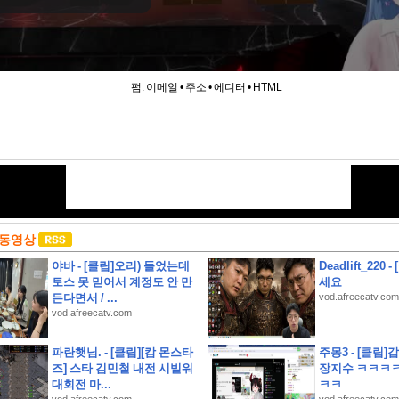
펌:
이메일
•
주소
•
에디터
•
HTML
 동영상
야바 - [클립]오리) 들었는데
Deadlift_220
토스 못 믿어서 계정도 안 만
세요
든다면서 / ...
vod.afreecatv.com
vod.afreecatv.com
파란햇님. - [클립][캄 몬스타
주몽3 - [클립]
소개 스크립트 및 실제 면접 합격 답안
즈] 스타 김민철 내전 시빌워
장지수 ㅋㅋㅋ
대회전 마...
ㅋㅋ
청구권부 채권)