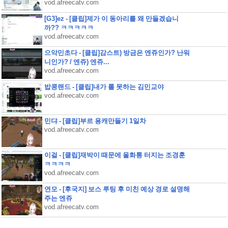
vod.afreecatv.com
[G3]ez - [클립]제가 이 동아리를 왜 만들겠습니
까?? ㅋㅋㅋㅋㅋ
vod.afreecatv.com
으악민초다 - [클립]감스트) 방금은 엔쥬인가? 난워
니인가? / 엔쥬) 엔쥬...
vod.afreecatv.com
밥콩랜드 - [클립]내가 롤 못하는 김민교야
vod.afreecatv.com
민댜 - [클립]부르 용캐만들기 1일차
vod.afreecatv.com
이걸 - [클립]재박이 때문에 울화통 터지는 조경훈
ㅋㅋㅋㅋ
vod.afreecatv.com
연모 - [후국지] 보스 루팅 후 미친 예상 경로 설명해
주는 엔쥬
vod.afreecatv.com