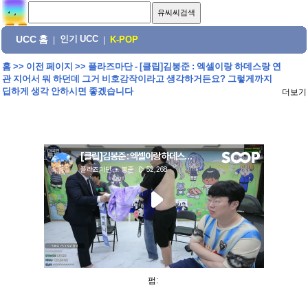
UCC 홈
인기 UCC
|
|
K-POP
홈
>>
이전 페이지
>>
플라즈마단 - [클립]김봉준 : 엑셀이랑 하데스랑 연
관 지어서 뭐 하던데 그거 비호감작이라고 생각하거든요? 그렇게까지
딥하게 생각 안하시면 좋겠습니다
더보기
펌: