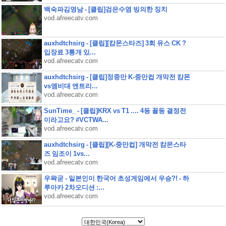
백숙파김영남 - [클립]검은수염 빙의한 징치
vod.afreecatv.com
auxhdtchsirg - [클립][캄몬스타즈] 3회 유스 CK ?
입장료 3통개 있...
vod.afreecatv.com
auxhdtchsirg - [클립]정중만 K-중만컵 개막전 캄몬
vs엠비대 엔트리...
vod.afreecatv.com
SunTime_ - [클립]KRX vs T1 .... 4등 꼴등 결정전
이라고요? #VCTWA...
vod.afreecatv.com
auxhdtchsirg - [클립][K-중만컵] 개막전 캄몬스타
즈 임조이 1vs...
vod.afreecatv.com
우왁굳 - 일본인이 한국어 초성게임에서 우승?! - 하
루아카 2차오디션 :...
vod.afreecatv.com