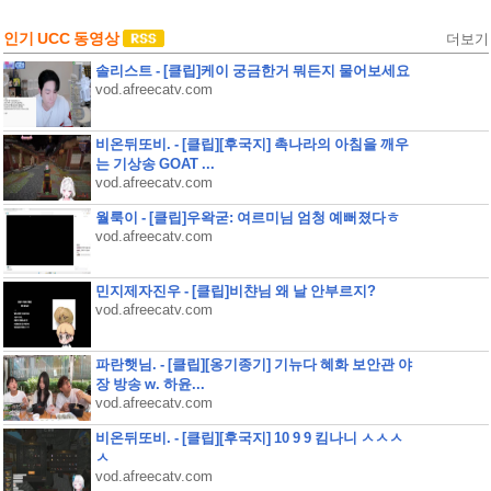
인기 UCC 동영상
더보기
솔리스트 - [클립]케이 궁금한거 뭐든지 물어보세요
vod.afreecatv.com
비온뒤또비. - [클립][후국지] 촉나라의 아침을 깨우
는 기상송 GOAT ...
vod.afreecatv.com
월룩이 - [클립]우왁굳: 여르미님 엄청 예뻐졌다ㅎ
vod.afreecatv.com
민지제자진우 - [클립]비챤님 왜 날 안부르지?
vod.afreecatv.com
파란햇님. - [클립][옹기종기] 기뉴다 혜화 보안관 야
장 방송 w. 하윤...
vod.afreecatv.com
비온뒤또비. - [클립][후국지] 10 9 9 킴나니 ㅅㅅㅅ
ㅅ
vod.afreecatv.com