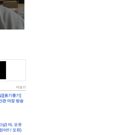
더보기
립][옹기종기]
안관 야장 방송
지상) 야, 오뀨
아!! / 오뀨)