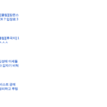
 - [클립][캄몬스
CK ? 입장료 3
클립][후국지] 1
ㅅㅅㅅㅅ
]킴성태 이세돌
다 갑자기 비틱
 유비스트 궁에
정리하고 루팅