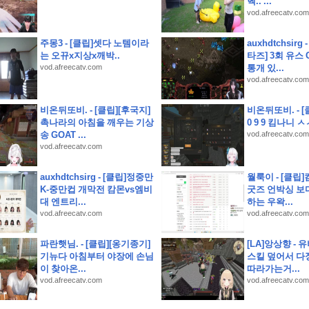
헥.. ...
vod.afreecatv.com
주몽3 - [클립]셋다 노템이라
auxhdtchsirg
는 오뀨x지상x깨박..
타즈] 3회 유스 
지 사전예약 결과는 반전이었다
vod.afreecatv.com
통개 있...
vod.afreecatv.com
 될까
비온뒤또비. - [클립][후국지]
비온뒤또비. - [
촉나라의 아침을 깨우는 기상
0 9 9 킴나니 
서
송 GOAT ...
vod.afreecatv.com
vod.afreecatv.com
auxhdtchsirg - [클립]정중만
월룩이 - [클립
K-중만컵 개막전 캄몬vs엠비
굿즈 언박싱 보
대 엔트리...
하는 우왁...
vod.afreecatv.com
vod.afreecatv.com
파란햇님. - [클립][옹기종기]
[LA]앙상향 -
기뉴다 아침부터 야장에 손님
스킬 덮어서 다
이 찾아온...
따라가는거...
vod.afreecatv.com
vod.afreecatv.com