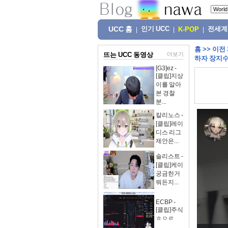
UCC 홈
인기 UCC
전세계
|
|
K-POP
|
홈
>>
이전
뜨는 UCC 동영상
더보기
하자 장지수
[G3]ez -
[클립]지상
이를 알아
본 경찰
분...
칼리노스 -
[클립]레이
디스 리그
제안은...
솔리스트 -
[클립]케이
궁금한거
뭐든지...
ECBP -
[클립]주식
ㅎㅇㄹ