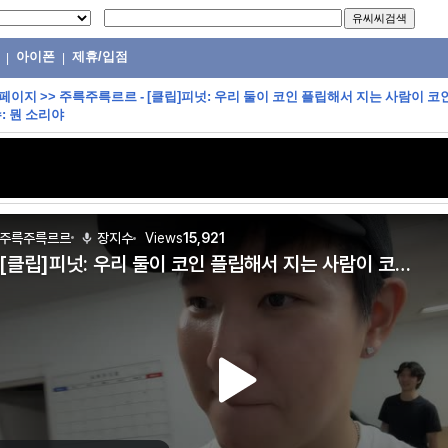
아이폰
제휴/입점
|
|
 페이지
>>
주륵주륵르르 - [클립]피넛: 우리 둘이 코인 플립해서 지는 사람이 코
: 뭔 소리야