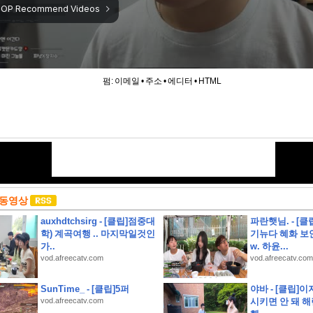
펌:
이메일
•
주소
•
에디터
•
HTML
 동영상
auxhdtchsirg - [클립]점중대
파란햇님. - [클
학) 계곡여행 .. 마지막일것인
기뉴다 혜화 보
가..
w. 하윤...
vod.afreecatv.com
vod.afreecatv.com
하영 누구였냐고 나는?
SunTime_ - [클립]5퍼
야바 - [클립]이
콜 및 무상 수리 안내
vod.afreecatv.com
시키면 안 돼 해린