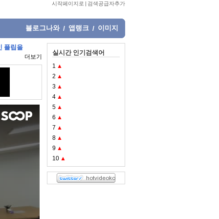
시작페이지로
|
검색공급자추가
블로그나와
앱랭크
이미지
/
/
인 플립을
실시간 인기검색어
더보기
1
▲
2
▲
3
▲
4
▲
5
▲
6
▲
7
▲
8
▲
9
▲
10
▲