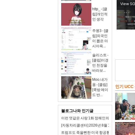
http_ - [클
립]개인적
인 생각
주몽3 - [클
립]외국인
이 뽑은 아
시아욕...
솔리스트 -
[클립]이경
민 천장을
바라보...
Moo.내가
용 - [클립]
인기 UCC
[쿡방 메이
드 반...
블로그나와 인기글
이런 엿같은 사랑 1화 정해인의 첫사랑 맑눈광 
[자동차리콜센터] 2026년 8월 1주차 자동차 리
트럼프도 죽을뻔한 미국 항공통제 시스템