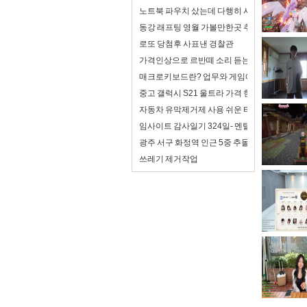
노트북 파우치 샀는데 다행히 사이즈가 맞음
동강 래프팅 영월 가볼만한곳 추천
로또 당첨후 사표낸 경찰관
가격인상으로 르반떼 소리 듣는 아반떼 풀체인
매크로키보드란? 업무와 게임에서 제대로 활용
중고 갤럭시 S21 울트라 가격 현재 평균 얼마나
자동차 유막제거제 사용 쉬운 타입 추천
임사이트 감사일기 324일- 멘탈이 조금 좋아져
광주 서구 화정역 인근 5중 추돌...사상자 6명
쓰레기 제거작업