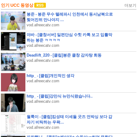
인기 UCC 동영상
더보기
봉준 - 봉준 무수 텔레파시 인천에서 동서남북으로
찢어진뒤 만나야지 ...
vod.afreecatv.com
야바 - [클창서버] 일편단심 수힛 카톡 보고 입틀막
하는 봉준 ㅋㅋㅋㅋ
vod.afreecatv.com
Deadlift_220 - [클립]봉준 클창 감자탕 회동
vod.afreecatv.com
http_ - [클립]개인적인 생각
vod.afreecatv.com
http_ - [클립]강만식 뉴만식왔습니다..
vod.afreecatv.com
월룩이 - [클립]킴성태 이세돌 굿즈 언박싱 보다 갑
자기 비틱하는 우왁...
vod.afreecatv.com