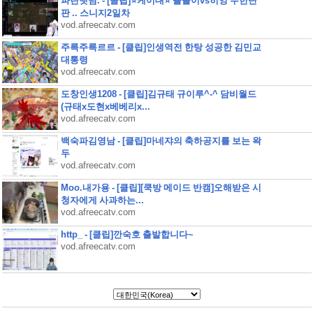
파란햇님. - [클립]⭐케이대⭐ 슬돌이vs히엉 무한단
판 .. 스니지2일차
vod.afreecatv.com
주륵주륵르르 - [클립]인생역전 한탕 성공한 김민교
대통령
vod.afreecatv.com
도창인생1208 - [클립]김규태 규이루^-^ 담비월드
(규태x도현x베베리x...
vod.afreecatv.com
백숙파김영남 - [클립]마네쟈의 축하공지를 보는 왁
두
vod.afreecatv.com
Moo.내가용 - [클립][쿡방 메이드 반캠]오해받은 시
청자에게 사과하는...
vod.afreecatv.com
http_ - [클립]깐숙호 출발합니다~
vod.afreecatv.com