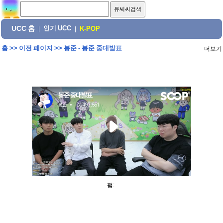
UCC 홈
인기 UCC
|
|
K-POP
홈
>>
이전 페이지
>>
봉준 - 봉준 중대발표
더보기
펌: