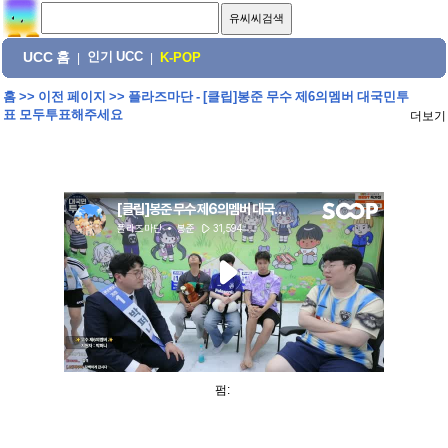
UCC 홈
인기 UCC
|
|
K-POP
홈
>>
이전 페이지
>>
플라즈마단 - [클립]봉준 무수 제6의멤버 대국민투
표 모두투표해주세요
더보기
펌: