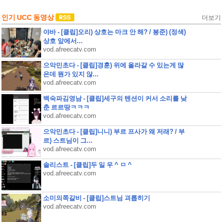
인기 UCC 동영상
더보기
야바 - [클립]오리) 상호는 마크 안 해? / 봉준) (정색)
상호 앞에서...
vod.afreecatv.com
으악민초다 - [클립]경훈) 위에 올라갈 수 있는게 많
은데 뭔가 있지 않...
vod.afreecatv.com
백숙파김영남 - [클립]세구의 텐션이 커서 소리를 낮
춘 르르땅ㅋㅋㅋ
vod.afreecatv.com
으악민초다 - [클립]니니) 부르 프사가 왜 저래? / 부
르) 스트님이 그...
vod.afreecatv.com
솔리스트 - [클립]두 일 우 ^ ㅁ ^
vod.afreecatv.com
소미의쪽갈비 - [클립]스트님 괴롭히기
vod.afreecatv.com