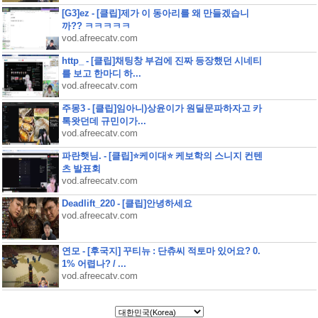
[G3]ez - [클립]제가 이 동아리를 왜 만들겠습니
까?? ㅋㅋㅋㅋㅋ
vod.afreecatv.com
http_ - [클립]채팅창 부검에 진짜 등장했던 시네티
를 보고 한마디 하...
vod.afreecatv.com
주몽3 - [클립]임아니)상윤이가 원딜문파하자고 카
톡왓던데 규민이가...
vod.afreecatv.com
파란햇님. - [클립]⭐케이대⭐ 케보학의 스니지 컨텐
츠 발표회
vod.afreecatv.com
Deadlift_220 - [클립]안녕하세요
vod.afreecatv.com
연모 - [후국지] 꾸티뉴 : 단츄씨 적토마 있어요? 0.
1% 어렵나? / ...
vod.afreecatv.com