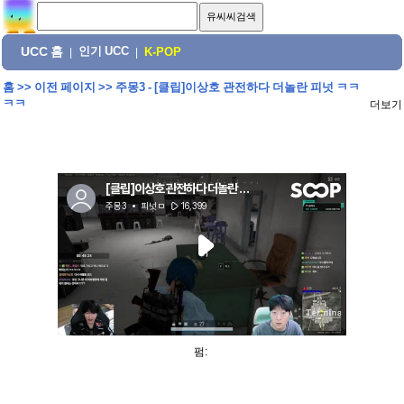
UCC 홈
인기 UCC
|
|
K-POP
홈
>>
이전 페이지
>>
주몽3 - [클립]이상호 관전하다 더놀란 피넛 ㅋㅋ
ㅋㅋ
더보기
펌: