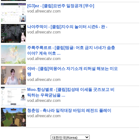
[G3]ez - [클립]요번주 일정공개 [무수]
vod.afreecatv.com
나야주먹이 - [클립]지수의 놀이터 시즌6 - 완 -
vod.afreecatv.com
주륵주륵르르 - [클립]띵귤: 어흐 금지 너네가 솜충
이야? 계속 어흐 ...
vod.afreecatv.com
야바 - [클립]덕몽어스 자기소개 리허설 해보는 미오
탱
vod.afreecatv.com
Moo.항상별로 - [클립]킴성태 이세돌 굿즈보고 비
틱하는 우왁굳님을 ...
vod.afreecatv.com
청춘밍 - 촉나라 일직대장 바밍의 레전드 플레이
vod.afreecatv.com