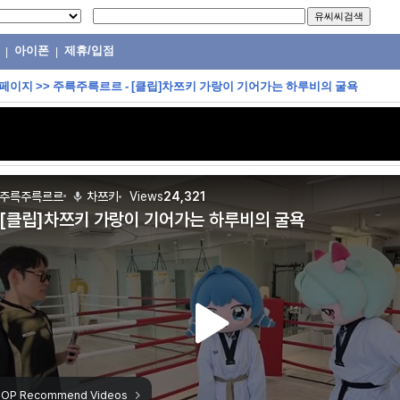
아이폰
제휴/입점
|
|
 페이지
>>
주륵주륵르르 - [클립]차쯔키 가랑이 기어가는 하루비의 굴욕