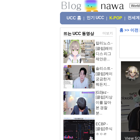
UCC 홈
인기 UCC
전세계
|
|
K-POP
|
홈
>>
이전
뜨는 UCC 동영상
더보기
칼리노스 -
[클립]레이
디스 리그
제안은...
솔리스트 -
[클립]케이
궁금한거
뭐든지...
[G3]ez -
[클립]지상
이를 알아
본 경찰
분...
ECBP -
[클립]주식
ㅎㅇㄹ