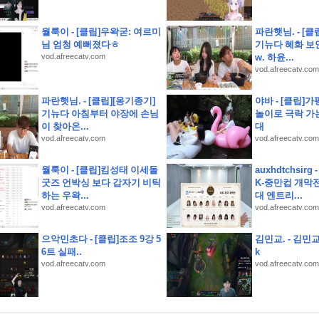
월룩이 - [클립]우왁굳: 여르미
파란햇님. - [클
님 엄청 예뻐졌다ㅎ
기뉴다 혜화 보
vod.afreecatv.com
w. 하윤...
지 사전예약 결과는 반전이었다
vod.afreecatv.com
 될까
파란햇님. - [클립][옹기종기]
야바 - [클립]
기뉴다 아침부터 야장에 손님
놀이로 극락 가
이 찾아온...
대
서
vod.afreecatv.com
vod.afreecatv.com
월룩이 - [클립]킴성태 이세돌
auxhdtchsirg
굿즈 언박싱 보다 갑자기 비틱
K-중만컵 개막
하는 우왁...
대 엔트리...
vod.afreecatv.com
vod.afreecatv.com
으악민초다 - [클립]조조 9강 5
김민교. - 김민
6트 실패..
k
vod.afreecatv.com
vod.afreecatv.com