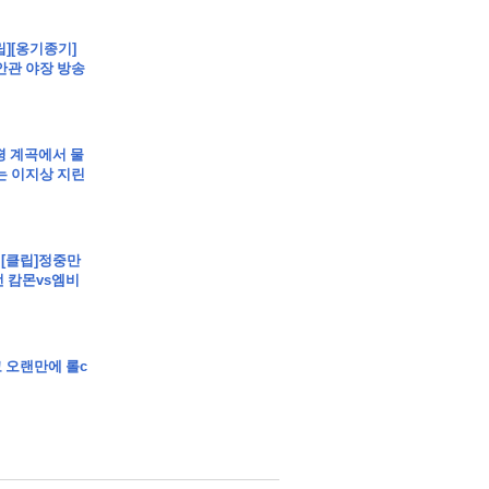
립][옹기종기]
안관 야장 방송
가평 계곡에서 물
는 이지상 지린
 - [클립]정중만
전 캄몬vs엠비
교 오랜만에 롤c