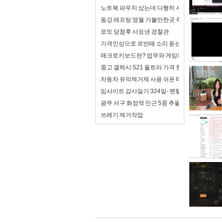
노트북 파우치 샀는데 다행히 사이즈가 맞음
동강 래프팅 영월 가볼만한곳 추천
로또 당첨후 사표낸 경찰관
가격인상으로 르반떼 소리 듣는 아반떼 풀체인
매크로키보드란? 업무와 게임에서 제대로 활용
중고 갤럭시 S21 울트라 가격 현재 평균 얼마나
자동차 유막제거제 사용 쉬운 타입 추천
임사이트 감사일기 324일- 멘탈이 조금 좋아져
광주 서구 화정역 인근 5중 추돌...사상자 6명
쓰레기 제거작업