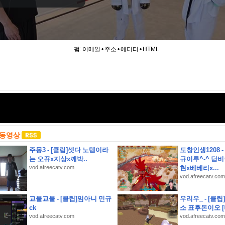
펌:
이메일
•
주소
•
에디터
•
HTML
 동영상
주몽3 - [클립]셋다 노템이라
도창인생1208 
는 오뀨x지상x깨박..
규이루^-^ 담비
vod.afreecatv.com
현x베베리x...
vod.afreecatv.com
하영 누구였냐고 나는?
교물교물 - [클립]임아니 민규
우리우_ - [클
ck
소 표후돈이오 
콜 및 무상 수리 안내
vod.afreecatv.com
vod.afreecatv.com