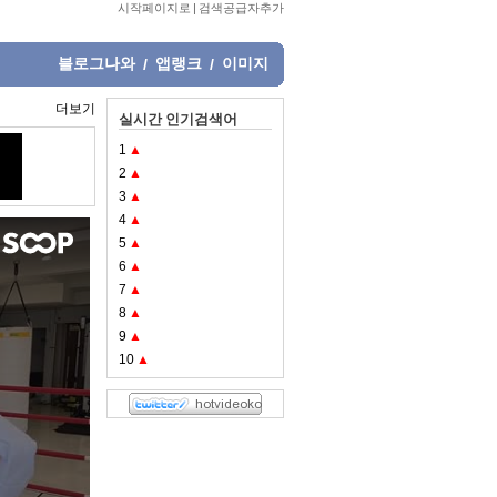
시작페이지로
|
검색공급자추가
블로그나와
앱랭크
이미지
/
/
더보기
실시간 인기검색어
1
▲
2
▲
3
▲
4
▲
5
▲
6
▲
7
▲
8
▲
9
▲
10
▲