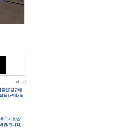
더보기
- [클립]김규태
월드 (규태x도
립]후국지 방갑
[버인/위나라]