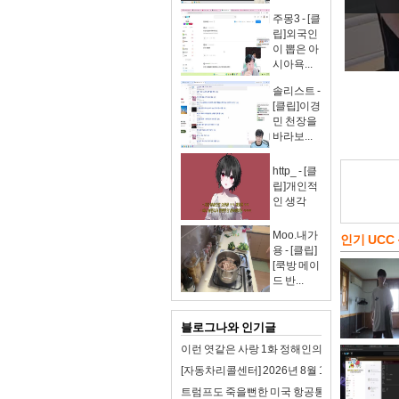
주몽3 - [클
립]외국인
이 뽑은 아
시아욕...
솔리스트 -
[클립]이경
민 천장을
바라보...
http_ - [클
립]개인적
인 생각
Moo.내가
인기 UCC
용 - [클립]
[쿡방 메이
드 반...
블로그나와 인기글
이런 엿같은 사랑 1화 정해인의 첫사랑 맑눈광 
[자동차리콜센터] 2026년 8월 1주차 자동차 리
트럼프도 죽을뻔한 미국 항공통제 시스템