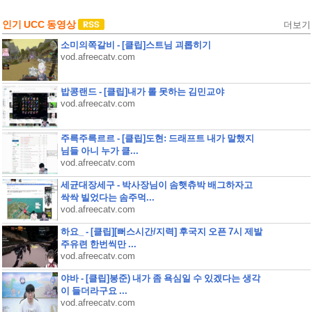
인기 UCC 동영상
더보기
소미의쪽갈비 - [클립]스트님 괴롭히기
vod.afreecatv.com
밥콩랜드 - [클립]내가 롤 못하는 김민교야
vod.afreecatv.com
주륵주륵르르 - [클립]도현: 드래프트 내가 말했지
님들 아니 누가 클...
vod.afreecatv.com
세균대장세구 - 박사장님이 솜햇츄박 배그하자고
싹싹 빌었다는 솜주먹...
vod.afreecatv.com
하요_ - [클립][뻐스시간/지력] 후국지 오픈 7시 제발
주유련 한번씩만 ...
vod.afreecatv.com
야바 - [클립]봉준) 내가 좀 욕심일 수 있겠다는 생각
이 들더라구요 ...
vod.afreecatv.com