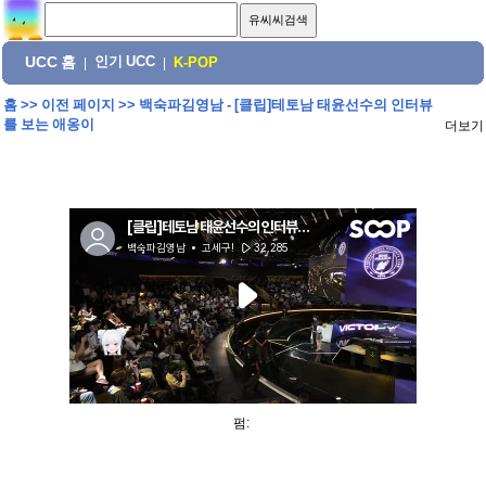
UCC 홈
인기 UCC
|
|
K-POP
홈
>>
이전 페이지
>>
백숙파김영남 - [클립]테토남 태윤선수의 인터뷰
를 보는 애옹이
더보기
펌: