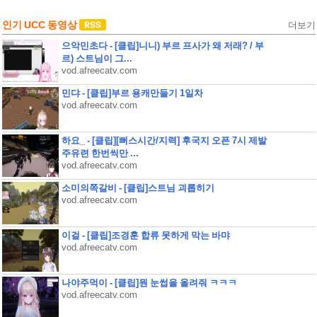
인기 UCC 동영상
더보기
으악민초다 - [클립]니니) 부르 프사가 왜 저래? / 부
르) 스트님이 그...
vod.afreecatv.com
민댜 - [클립]부르 용캐만들기 1일차
vod.afreecatv.com
하요_ - [클립][뻐스시간/지력] 후국지 오픈 7시 제발
주유련 한번씩만 ...
vod.afreecatv.com
소미의쪽갈비 - [클립]스트님 괴롭히기
vod.afreecatv.com
이걸 - [클립]조경훈 합류 못하게 막는 바먀
vod.afreecatv.com
나야주먹이 - [클립]뭔 눈썹을 올려줘 ㅋㅋㅋ
vod.afreecatv.com