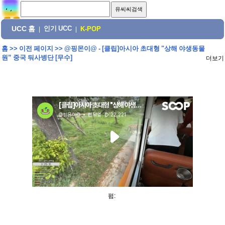
UCC 홈
인기 UCC
|
|
K-POP
홈
>>
이전 페이지
>>
@핑몬이@ - [클립]아시아 초대형 "상해 야생동물
원” 중국 둬사병단 [무수]
더보기
펌: