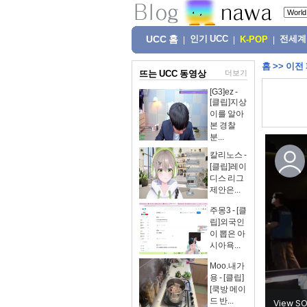
UCC 홈
인기 UCC
전세계
|
|
K-POP
|
홈
>>
이전
뜨는 UCC 동영상
더보기
[G3]ez -
[클립]지상
이를 알아
본 경찰
분...
칼리노스 -
[클립]레이
디스 리그
제안은...
주몽3 - [클
립]외국인
이 뽑은 아
시아욕...
Moo.내가
용 - [클립]
[쿡방 메이
드 반...