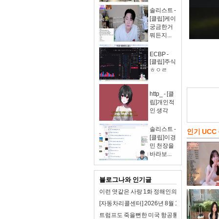
솔리스트 -
[클립]케이
궁금한거
뭐든지...
ECBP -
[클립]주식
ㅎㅇㄹ
http_ - [클
립]개인적
인 생각
솔리스트 -
인기 UCC
[클립]이경
민 천장을
바라보...
블로그나와 인기글
이런 엿같은 사랑 1화 정해인의 첫사랑 맑눈광 
[자동차리콜센터] 2026년 8월 1주차 자동차 리
트럼프도 죽을뻔한 미국 항공통제 시스템