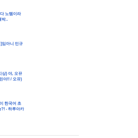
]셋다 노템이라
박..
립]임아니 민규
지상) 야, 오뀨
아!! / 오뀨)
이 한국어 초
! - 하루아카