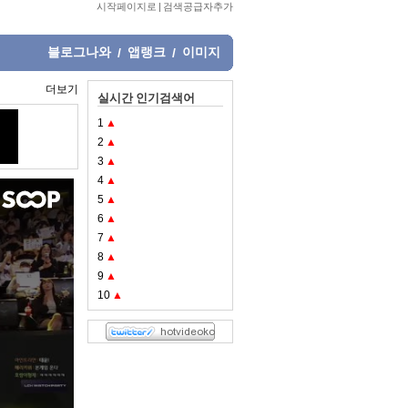
시작페이지로
|
검색공급자추가
블로그나와
앱랭크
이미지
/
/
더보기
실시간 인기검색어
1
▲
2
▲
3
▲
4
▲
5
▲
6
▲
7
▲
8
▲
9
▲
10
▲