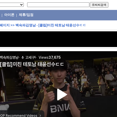
아이폰
제휴/입점
|
|
 페이지
>>
백숙파김영남 - [클립]미친 테토남 태윤선수ㄷㄷ