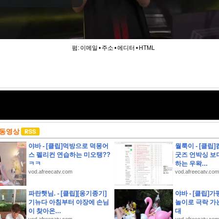
펌:
이메일
•
주소
•
에디터
•
HTML
 동영상
야바 - [클립]먹방으로 덕몽어
월룩이 - [클립
스 펠리컨 연습하는 미오탱??
굿즈 언박싱 보
ㅋㅋ
하는 우왁...
vod.afreecatv.com
vod.afreecatv.com
하영 누구였냐고 나는?
파란햇님. - [클립][옹기종기]
야바 - [클립]
기뉴다 아침부터 야장에 손님
놀이로 극락 가
콜 및 무상 수리 안내
이 찾아온...
대