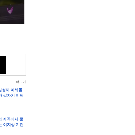
더보기
]킴성태 이세돌
다 갑자기 비틱
가평 계곡에서 물
는 이지상 지린