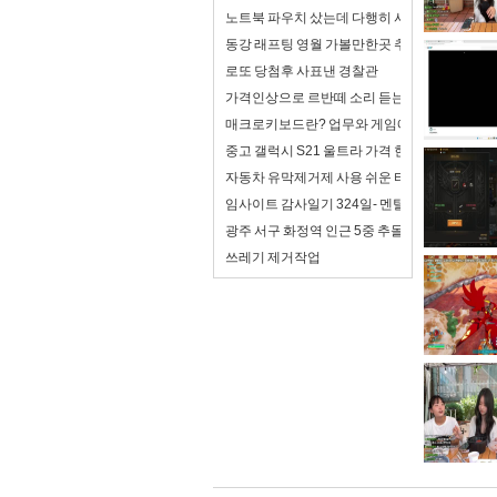
노트북 파우치 샀는데 다행히 사이즈가 맞음
동강 래프팅 영월 가볼만한곳 추천
로또 당첨후 사표낸 경찰관
가격인상으로 르반떼 소리 듣는 아반떼 풀체인
매크로키보드란? 업무와 게임에서 제대로 활용
중고 갤럭시 S21 울트라 가격 현재 평균 얼마나
자동차 유막제거제 사용 쉬운 타입 추천
임사이트 감사일기 324일- 멘탈이 조금 좋아져
광주 서구 화정역 인근 5중 추돌...사상자 6명
쓰레기 제거작업