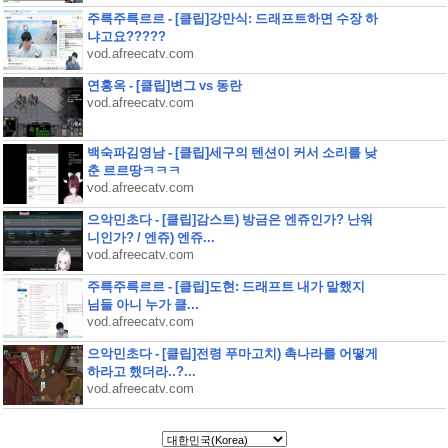
주륵주륵르르 - [클립]강만식: 드래프트하면 수장 하
냐고요?????
vod.afreecatv.com
연홍옥 - [클립]변그 vs 동란
vod.afreecatv.com
백숙파김영남 - [클립]세구의 텐션이 커서 소리를 낮
춘 르르땅ㅋㅋㅋ
vod.afreecatv.com
으악민초다 - [클립]감스트) 방금은 엔쥬인가? 난워
니인가? / 엔쥬) 엔쥬...
vod.afreecatv.com
주륵주륵르르 - [클립]도현: 드래프트 내가 말했지
님들 아니 누가 클...
vod.afreecatv.com
으악민초다 - [클립]전령 푸마고치) 촉나라를 어떻게
하라고 했더라..?...
vod.afreecatv.com