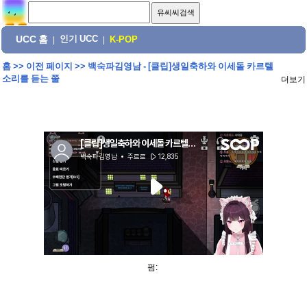
UCC 홈
인기 UCC
|
|
K-POP
홈
>>
이전 페이지
>>
백숙파김영남 - [클립]생일축하와 이세돌 카르텔
소리를 듣는 쭐
더보기
펌: