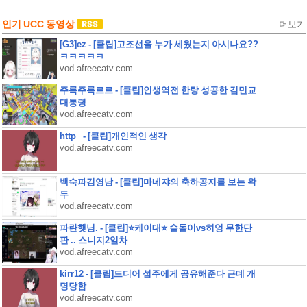
인기 UCC 동영상
더보기
[G3]ez - [클립]고조선을 누가 세웠는지 아시나요??
ㅋㅋㅋㅋㅋ
vod.afreecatv.com
주륵주륵르르 - [클립]인생역전 한탕 성공한 김민교
대통령
vod.afreecatv.com
http_ - [클립]개인적인 생각
vod.afreecatv.com
백숙파김영남 - [클립]마네쟈의 축하공지를 보는 왁
두
vod.afreecatv.com
파란햇님. - [클립]⭐케이대⭐ 슬돌이vs히엉 무한단
판 .. 스니지2일차
vod.afreecatv.com
kirr12 - [클립]드디어 섭주에게 공유해준다 근데 개
명당함
vod.afreecatv.com