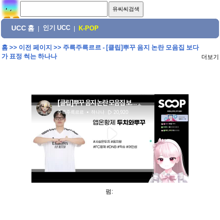
UCC 홈
인기 UCC
|
|
K-POP
홈
>>
이전 페이지
>>
주륵주륵르르 - [클립]뿌꾸 음지 논란 모음집 보다
가 표정 썩는 하나나
더보기
펌: