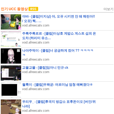
인기 UCC 동영상
더보기
야바 - [클립]이지상) 야, 오뀨 시키면 안 돼 해린아!!
/ 오뀨) 헥.. ...
vod.afreecatv.com
주륵주륵르르 - [클립]이상호 게밥쇼 게스트 섭외 온
도차 (하리미 유소...
vod.afreecatv.com
나야주먹이 - [클립]너 궁금하게 컸어 ?? ㅋㅋㅋㅋ
ㅋ
vod.afreecatv.com
교물교물 - [클립]임아니 민규 ck
vod.afreecatv.com
월룩이 - [클립]우왁굳: 여르미님 엄청 예뻐졌다ㅎ
vod.afreecatv.com
우리우_ - [클립]후국지 방갑소 표후돈이오 [버인/위
나라]
vod.afreecatv.com