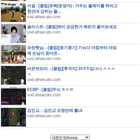
이걸 - [클립]유백(운영자) : 가두는 플레이를 하라고
한건데 갇히는 플...
vod.afreecatv.com
솔리스트 - [클립]케이 궁금한거 뭐든지 물어보세요
vod.afreecatv.com
파란햇님. - [클립][옹기종기] 기뉴다 아침부터 야장
에 손님이 찾아온...
vod.afreecatv.com
비온뒤또비. - [클립][후국지] 10 9 9 킴나니 ㅅㅅㅅ
ㅅ
vod.afreecatv.com
ECBP - [클립]주식 ㅎㅇㄹ
vod.afreecatv.com
김민교. - 김민교 오랜만에 롤ck
vod.afreecatv.com