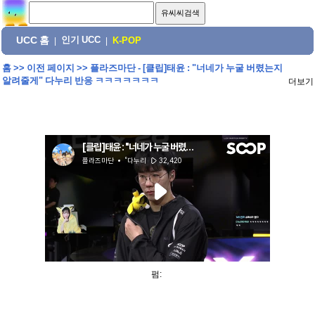
UCC 홈
인기 UCC
|
|
K-POP
홈
>>
이전 페이지
>>
플라즈마단 - [클립]태윤 : "너네가 누굴 버렸는지
알려줄게" 다누리 반응 ㅋㅋㅋㅋㅋㅋㅋ
더보기
펌: