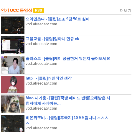
인기 UCC 동영상
더보기
으악민초다 - [클립]조조 9강 56트 실패..
vod.afreecatv.com
교물교물 - [클립]임아니 민규 ck
vod.afreecatv.com
솔리스트 - [클립]케이 궁금한거 뭐든지 물어보세요
vod.afreecatv.com
http_ - [클립]개인적인 생각
vod.afreecatv.com
Moo.내가용 - [클립][쿡방 메이드 반캠]오해받은 시
청자에게 사과하는...
vod.afreecatv.com
비온뒤또비. - [클립][후국지] 10 9 9 킴나니 ㅅㅅㅅ
ㅅ
vod.afreecatv.com