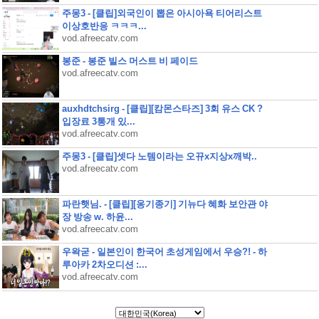
주몽3 - [클립]외국인이 뽑은 아시아욕 티어리스트
이상호반응 ㅋㅋㅋ...
vod.afreecatv.com
봉준 - 봉준 빌스 머스트 비 페이드
vod.afreecatv.com
auxhdtchsirg - [클립][캄몬스타즈] 3회 유스 CK ?
입장료 3통개 있...
vod.afreecatv.com
주몽3 - [클립]셋다 노템이라는 오뀨x지상x깨박..
vod.afreecatv.com
파란햇님. - [클립][옹기종기] 기뉴다 혜화 보안관 야
장 방송 w. 하윤...
vod.afreecatv.com
우왁굳 - 일본인이 한국어 초성게임에서 우승?! - 하
루아카 2차오디션 :...
vod.afreecatv.com