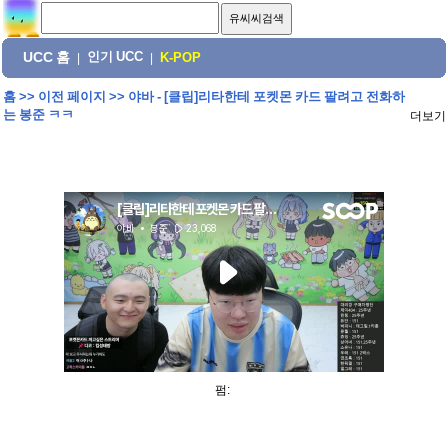
UCC 홈
인기 UCC
|
|
K-POP
홈
>>
이전 페이지
>>
야바 - [클립]리타한테 포켓몬 카드 팔려고 전화하
는 봉준 ㅋㅋ
더보기
펌: