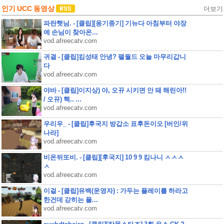
인기 UCC 동영상
더보기
파란햇님. - [클립][옹기종기] 기뉴다 아침부터 야장
에 손님이 찾아온...
vod.afreecatv.com
귀결 - [클립]킴성태 안녕? 팰월드 오늘 마무리갑니
다
vod.afreecatv.com
야바 - [클립]이지상) 야, 오뀨 시키면 안 돼 해린아!!
/ 오뀨) 헥.. ...
vod.afreecatv.com
우리우_ - [클립]후국지 방갑소 표후돈이오 [버인/위
나라]
vod.afreecatv.com
비온뒤또비. - [클립][후국지] 10 9 9 킴나니 ㅅㅅㅅ
ㅅ
vod.afreecatv.com
이걸 - [클립]유백(운영자) : 가두는 플레이를 하라고
한건데 갇히는 플...
vod.afreecatv.com