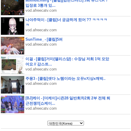
auxhdtchsirg - [클립][캄몬스타즈] 3회 유스 CK ?
입장료 3통개 있...
vod.afreecatv.com
나야주먹이 - [클립]너 궁금하게 컸어 ?? ㅋㅋㅋㅋ
ㅋ
vod.afreecatv.com
SunTime_ - [클립]5퍼
vod.afreecatv.com
이걸 - [클립]거미(앨리스얌) : 수장님 저희 1억 모았
어요 // 감스트...
vod.afreecatv.com
주몽3 - [클립]셋다 노템이라는 오뀨x지상x깨박..
vod.afreecatv.com
[BJ]케이 - [더케이]시즌28 일반회차2회 2부 전체 퇴
근전쟁!![쇼케이...
vod.afreecatv.com