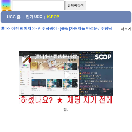
UCC 홈
인기 UCC
|
|
K-POP
홈
>>
이전 페이지
>>
진수곡괭이 - [클립]가해자들 반성문 / 수탉님
더보기
펌: