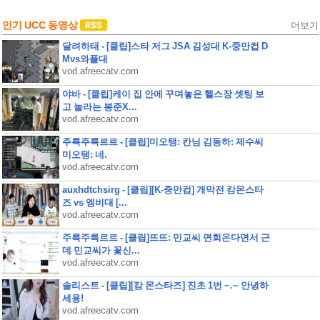
인기 UCC 동영상
더보기
달려하태 - [클립]스타 저그 JSA 김성대 K-중만컵 D
Mvs와플대
vod.afreecatv.com
야바 - [클립]케이 집 안에 꾸며놓은 헬스장 셋팅 보
고 놀라는 봉준X...
vod.afreecatv.com
주륵주륵르르 - [클립]미오탱: 칸님 김동하: 제수씨
미오탱: 네.
vod.afreecatv.com
auxhdtchsirg - [클립][K-중만컵] 개막전 캄몬스타
즈 vs 엠비대 [...
vod.afreecatv.com
주륵주륵르르 - [클립]뜨뜨: 민교씨 면회온다면서 근
데 민교씨가 꽃신...
vod.afreecatv.com
솔리스트 - [클립][캄 몬스타즈] 진초 1번 ~.~ 안녕하
세용!
vod.afreecatv.com