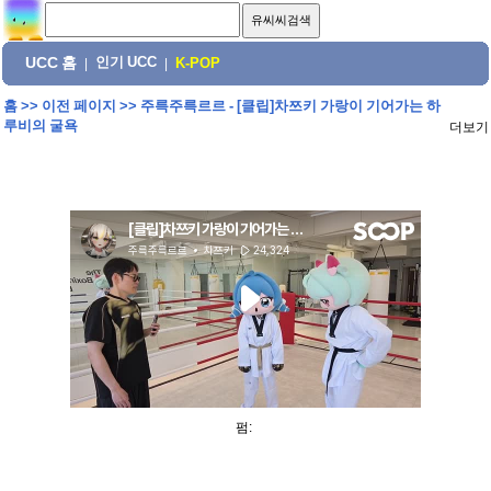
UCC 홈
인기 UCC
|
|
K-POP
홈
>>
이전 페이지
>>
주륵주륵르르 - [클립]차쯔키 가랑이 기어가는 하
루비의 굴욕
더보기
펌: