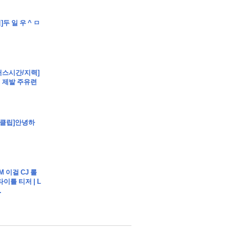
건
트 부동산경매 매매
]두 일 우 ^ ㅁ
[뻐스시간/지력]
시 제발 주유련
매매
매
 - [클립]안녕하
AM 이걸 CJ 롤
이틀 티저 | L
.