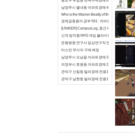
종로구 부암동 단독주택경매 (47억4천) 경기
남양주시 별내동 아파트경매 46평형(4억8천
Who is the Warren Beatty of the 21st century?
경제금융용어 공부 581 : 커버드본드(이중상환
[UNIKER] CampusLog, 중간 데모를 앞두
신작 방치형 RPG 게임 블라이트 워 : 사후 처리
은평병원 연구사 임상연구직 면접 합격자료 자기
타스만 무이자 구매 예정
남양주시 오남읍 아파트경매 33평형(2억8천
의정부시 호원동 아파트경매 25평형(2억) 회
관악구 신림동 빌라경매 전용17평(2억7천)
관악구 남현동 빌라경매 전용17평(2억5천) 