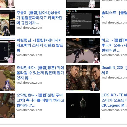
상고인근 대지260평 건물60평 2층주택 유찰1회 종로구부암동단독주택 부동산경매 매물
vod.afreecatv.com
) 샛별초등학교인근 별내남광하우스토리 14층 유찰1회 남양주별내남광하우스토리아파
주몽3 - [클립]임아니)상윤이
솔리스트 - [클립
가 원딜문파하자고 카톡왓던
^
청구권부 채권)
데 규민이가...
vod.afreecatv.com
고 제품을 다듬고 실제 크루들 앞에서 시연하다
vod.afreecatv.com
국 런칭 플레이 후기
파란햇님. - [클립]⭐케이대⭐
하요_ - [클립]
소개 스크립트 및 실제 면접 합격 답안
케보학의 스니지 컨텐츠 발표
후국지 오픈 7
회
한번씩만 ...
) 오남체육공원인근 오남아이파크 9층 유찰1회 남양주오남아이파크아파트 부동산경매 
vod.afreecatv.com
vod.afreecatv.com
룡역인근 신원아파트 14층 유찰1회 의정부호원동신원아파트 법원경매 매매
 난우초등학교인근 성진리치빌 2층 다세대주택 유찰1회 관악구신림동빌라 부동산경매 매
으악민초다 - [클립]경훈) 위에
Deadlift_220
올라갈 수 있는게 많은데 뭔가
세요
사당초등학교인근 1층 구축 다세대빌라 유찰1회 관악구남현동빌라 법원경매 매매
있지 않...
vod.afreecatv.com
vod.afreecatv.com
으악민초다 - [클립]전령 푸마
LCK_KR - TE
고치) 촉나라를 어떻게 하라고
스터가 오프닝 타
했더라..?...
CK Legend M..
vod.afreecatv.com
vod.afreecatv.com