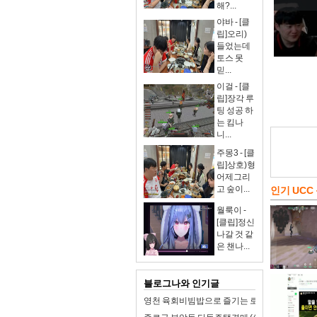
해?...
야바 - [클
립]오리)
들었는데
토스 못
믿...
이걸 - [클
립]장각 루
팅 성공 하
는 킴나
니...
주몽3 - [클
립]상호)형
어제그리
고 숲이...
인기 UCC
월룩이 -
[클립]정신
나갈 것 같
은 챈나...
블로그나와 인기글
영천 육회비빔밥으로 즐기는 로컬 미식 여행!