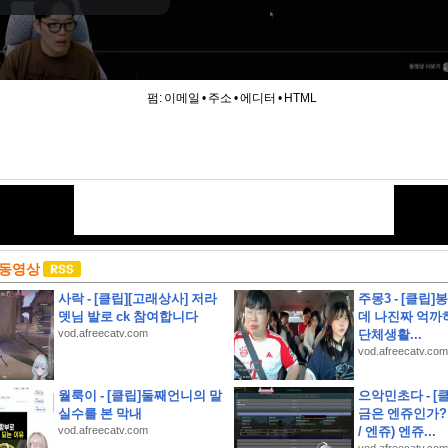
펌:
이메일
•
주소
•
에디터
•
HTML
 동영상
사락 - [클립][고래상사] 저라
주몽3 - [클립]
뎃님 발로 ck 참여합니다
데 나진짜 억
vod.afreecatv.com
단체생활...
vod.afreecatv.com
월룩이 - [클립]둘째언니의 말
으악민초다 - [
실수를 본 막내
금은 엔쥬인가?
vod.afreecatv.com
/ 엔쥬) 엔쥬...