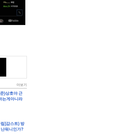
더보기
봉준)상호야 근
까하는게아니라
클립]감스트) 방
 난워니인가?