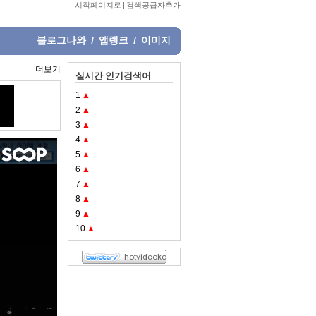
시작페이지로
|
검색공급자추가
블로그나와
앱랭크
이미지
/
/
더보기
실시간 인기검색어
1
▲
2
▲
3
▲
4
▲
5
▲
6
▲
7
▲
8
▲
9
▲
10
▲