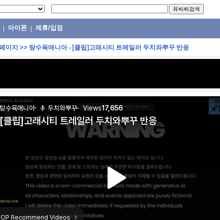
아이폰
제휴/입점
|
|
 페이지
>>
탕수육매니아 - [클립]고래시티 트레일러 두치와뿌꾸 반응