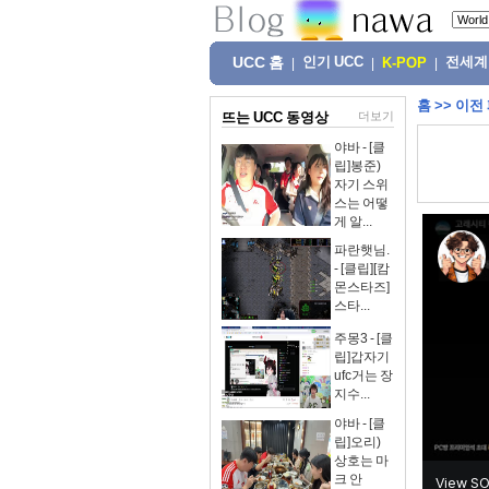
UCC 홈
인기 UCC
전세계
|
|
K-POP
|
홈
>>
이전
뜨는 UCC 동영상
더보기
야바 - [클
립]봉준)
자기 스위
스는 어떻
게 알...
파란햇님.
- [클립][캄
몬스타즈]
스타...
주몽3 - [클
립]갑자기
ufc거는 장
지수...
야바 - [클
립]오리)
상호는 마
크 안