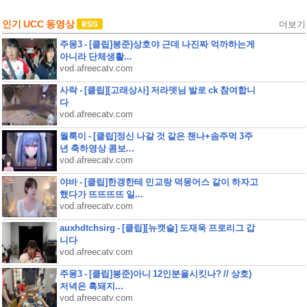
인기 UCC 동영상
더보기
주몽3 - [클립]봉준)상호야 근데 나진짜 억까하는게
아니라 단체생활...
vod.afreecatv.com
사락 - [클립][고래상사] 저라뎃님 발로 ck 참여합니
다
vod.afreecatv.com
월룩이 - [클립]정신 나갈 것 같은 챈나+솜주먹 3주
년 축하영상 콤보...
vod.afreecatv.com
야바 - [클립]한갱한테 민교랑 덕몽어스 같이 하자고
했다가 뜨뜨뜨뜨 일...
vod.afreecatv.com
auxhdtchsirg - [클립][뉴캣슬] 도재욱 프로리그 갑
니다
vod.afreecatv.com
주몽3 - [클립]봉준)아니 12인분을시킷나? // 상호)
저녁은 흑돼지...
vod.afreecatv.com