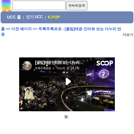
UCC 홈
인기 UCC
|
|
K-POP
홈
>>
이전 페이지
>>
주륵주륵르르 - [클립]태윤 인터뷰 보는 다누리 반
응
더보기
펌: