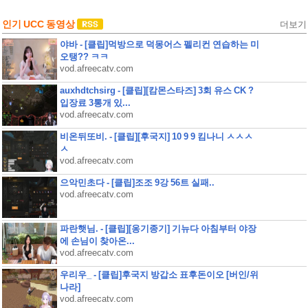
인기 UCC 동영상
더보기
야바 - [클립]먹방으로 덕몽어스 펠리컨 연습하는 미
오탱?? ㅋㅋ
vod.afreecatv.com
auxhdtchsirg - [클립][캄몬스타즈] 3회 유스 CK ?
입장료 3통개 있...
vod.afreecatv.com
비온뒤또비. - [클립][후국지] 10 9 9 킴나니 ㅅㅅㅅ
ㅅ
vod.afreecatv.com
으악민초다 - [클립]조조 9강 56트 실패..
vod.afreecatv.com
파란햇님. - [클립][옹기종기] 기뉴다 아침부터 야장
에 손님이 찾아온...
vod.afreecatv.com
우리우_ - [클립]후국지 방갑소 표후돈이오 [버인/위
나라]
vod.afreecatv.com