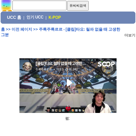
UCC 홈
인기 UCC
|
|
K-POP
홈
>>
이전 페이지
>>
주륵주륵르르 - [클립]타요: 릴파 없을 때 고생한
그분
더보기
펌: