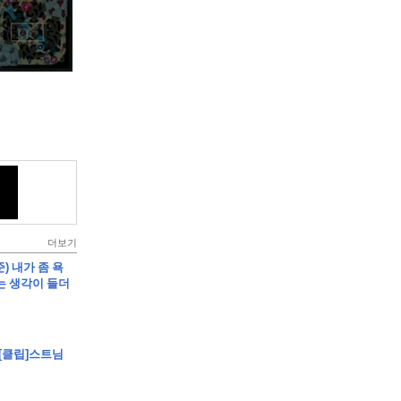
더보기
준) 내가 좀 욕
는 생각이 들더
 [클립]스트님