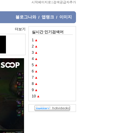
시작페이지로
|
검색공급자추가
블로그나와
앱랭크
이미지
/
/
더보기
실시간 인기검색어
1
▲
2
▲
3
▲
4
▲
5
▲
6
▲
7
▲
8
▲
9
▲
10
▲