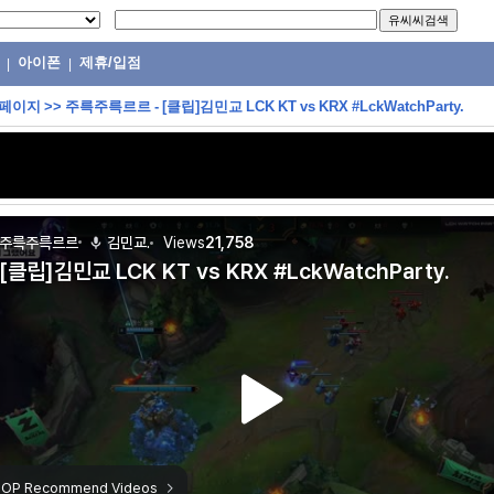
아이폰
제휴/입점
|
|
 페이지
>>
주륵주륵르르 - [클립]김민교 LCK KT vs KRX #LckWatchParty.