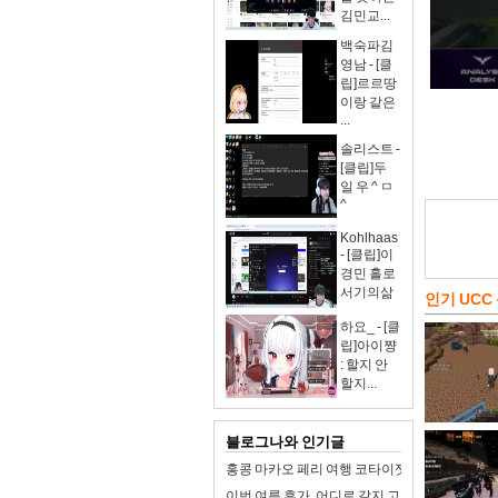
김민교...
백숙파김
영남 - [클
립]르르땅
이랑 같은
...
솔리스트 -
[클립]두
일 우 ^ ㅁ
^
Kohlhaas
- [클립]이
경민 홀로
서기의삶
인기 UCC
하요_ - [클
립]아이쨩
: 할지 안
할지...
블로그나와 인기글
홍콩 마카오 페리 여행 코타이젯 터보젯 가격 예
이번 여름 휴가, 어디로 갈지 고민이라면? 동해