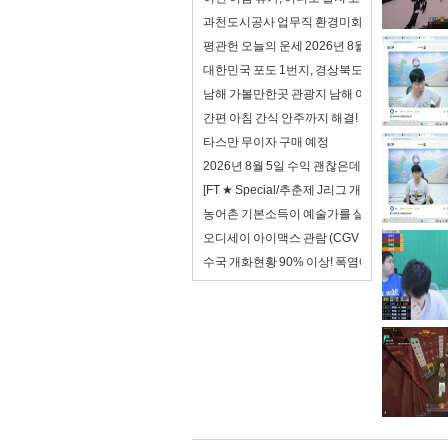
과천도시공사 업무직 환경미화 면접 합격자료 자
평관헌 오늘의 운세 2026년 8월 7일 계축日 입
대한민국 포도 1번지, 경상북도!
남해 가볼만한곳 관광지 남해 여행 코스
간편 아침 간식 안주까지 해결! 동원 어델리 전자
타스만 무이자 구매 예정
2026년 8월 5일 수익 괜찮은데? 하지만 이제 안
[FT ★ Special/추춘제 J리그 개막특집 2/3
농어촌 기본소득이 예술가를 살리는 방법
오디세이 아이맥스 관람 (CGV 천호 아이맥스)
수국 개화현황 90% 이상! 폭염에도 아름다운