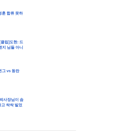
조경훈 합류 못하
[클립]도현: 드
했지 님들 아니
변그 vs 동란
 박사장님이 솜
고 싹싹 빌었