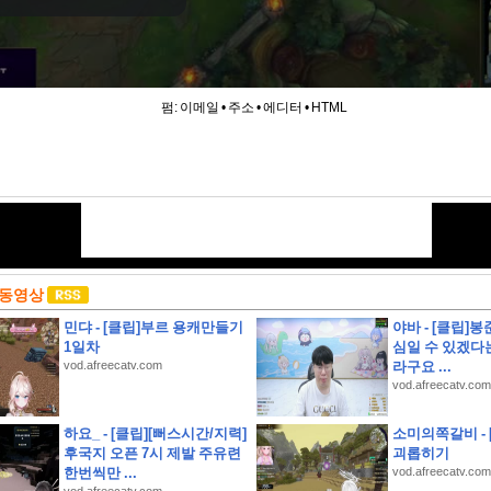
펌:
이메일
•
주소
•
에디터
•
HTML
 동영상
민댜 - [클립]부르 용캐만들기
야바 - [클립]봉
1일차
심일 수 있겠다
vod.afreecatv.com
라구요 ...
vod.afreecatv.com
하요_ - [클립][뻐스시간/지력]
소미의쪽갈비 -
후국지 오픈 7시 제발 주유련
괴롭히기
약
한번씩만 ...
vod.afreecatv.com
안 해수욕장 개폐장 일정 지금 바로 확인해 보세요!