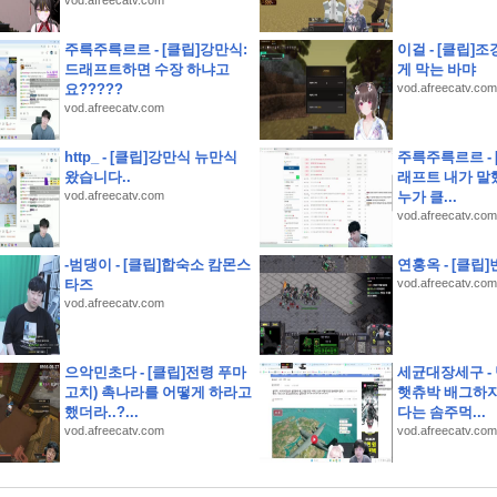
vod.afreecatv.com
기소개 스크립트 및 실제 면접 합격 답안
주륵주륵르르 - [클립]강만식:
이걸 - [클립]
추
드래프트하면 수장 하냐고
게 막는 바먀
요?????
vod.afreecatv.com
vod.afreecatv.com
레인지 40초면 끝
http_ - [클립]강만식 뉴만식
주륵주륵르르 - 
왔습니다..
래프트 내가 말
녕.
vod.afreecatv.com
누가 클...
] 동기부여를 가득 채워라! J리그 백년구상리그
vod.afreecatv.com
-범댕이 - [클립]합숙소 캄몬스
연홍옥 - [클립]
타즈
vod.afreecatv.com
 옥천묘목공원
vod.afreecatv.com
으악민초다 - [클립]전령 푸마
세균대장세구 -
고치) 촉나라를 어떻게 하라고
햇츄박 배그하자
했더라..?...
다는 솜주먹...
vod.afreecatv.com
vod.afreecatv.com