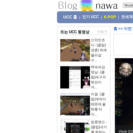
UCC 홈
인기 UCC
전세계
|
|
K-POP
|
홈
>>
이전
뜨는 UCC 동영상
더보기
으악민초
다 - [클립]
경훈) 위에
올라갈
수...
백숙파김
영남 - [클
립]세구의
텐션이
커...
이걸 - [클
립]재박이
때문에 울
화통 터
지...
밥콩랜드 -
[클립]내가
롤 못하는