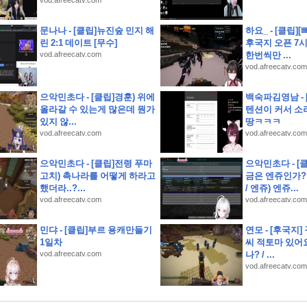
vod.afreecatv.com
) 샛별초등학교인근 별내남광하우스토리 14층 유찰1회 남양주별내남광하우스토리아파
문나나 - [클립]뉴진숲 민지 해
하요_ - [클립]
린 2:1 데이트 [무수]
후국지 오픈 7
청구권부 채권)
vod.afreecatv.com
한번씩만 ...
고 제품을 다듬고 실제 크루들 앞에서 시연하다
vod.afreecatv.com
국 런칭 플레이 후기
소개 스크립트 및 실제 면접 합격 답안
으악민초다 - [클립]경훈) 위에
백숙파김영남 -
올라갈 수 있는게 많은데 뭔가
텐션이 커서 소
있지 않...
땅ㅋㅋㅋ
) 오남체육공원인근 오남아이파크 9층 유찰1회 남양주오남아이파크아파트 부동산경매 
vod.afreecatv.com
vod.afreecatv.com
룡역인근 신원아파트 14층 유찰1회 의정부호원동신원아파트 법원경매 매매
 난우초등학교인근 성진리치빌 2층 다세대주택 유찰1회 관악구신림동빌라 부동산경매 매
으악민초다 - [클립]전령 푸마
으악민초다 - [
고치) 촉나라를 어떻게 하라고
금은 엔쥬인가?
사당초등학교인근 1층 구축 다세대빌라 유찰1회 관악구남현동빌라 법원경매 매매
했더라..?...
/ 엔쥬) 엔쥬...
vod.afreecatv.com
vod.afreecatv.com
민댜 - [클립]부르 용캐만들기
연모 - [후국지]
1일차
씨 적토마 있어요
vod.afreecatv.com
나? / ...
vod.afreecatv.com