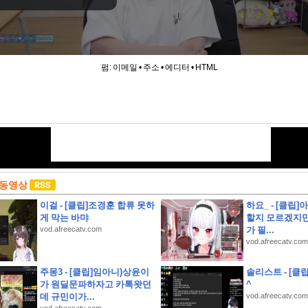
펌:
이메일
•
주소
•
에디터
•
HTML
 동영상
이걸 - [클립]조경훈 합류 못하
하요_ - [클립]
게 막는 바먀
할지 모르겠지만
vod.afreecatv.com
가 필...
vod.afreecatv.com
주몽3 - [클립]임아니)상윤이
솔리스트 - [클립
가 원딜문파하자고 카톡왓던
^
데 규민이가...
vod.afreecatv.com
상고인근 대지260평 건물60평 2층주택 유찰1회 종로구부암동단독주택 부동산경매 매물