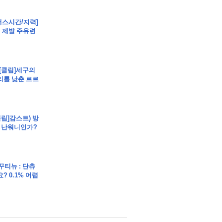
트 부동산경매 매매
[뻐스시간/지력]
시 제발 주유련
 [클립]세구의
리를 낮춘 르르
매매
매
클립]감스트) 방
 난워니인가?
 꾸티뉴 : 단츄
? 0.1% 어렵