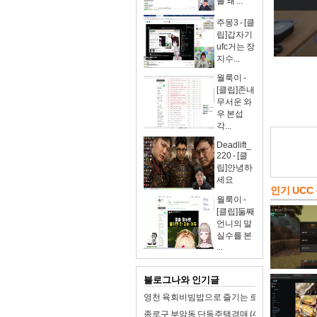
를 왜 ...
주몽3 - [클
립]갑자기
ufc거는 장
지수...
월룩이 -
[클립]존내
무서운 와
우 본섭
각...
Deadlift_
220 - [클
립]안녕하
세요
인기 UCC
월룩이 -
[클립]둘째
언니의 말
실수를 본
...
블로그나와 인기글
영천 육회비빔밥으로 즐기는 로컬 미식 여행!
종로구 부암동 단독주택경매 (47억4천) 경기