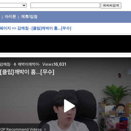
아이폰
제휴/입점
|
|
 페이지
>>
감깨침 - [클립]깨박이 훔...[무수]