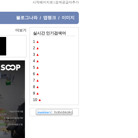
시작페이지로
|
검색공급자추가
블로그나와
앱랭크
이미지
/
/
더보기
실시간 인기검색어
1
▲
2
▲
3
▲
4
▲
5
▲
6
▲
7
▲
8
▲
9
▲
10
▲