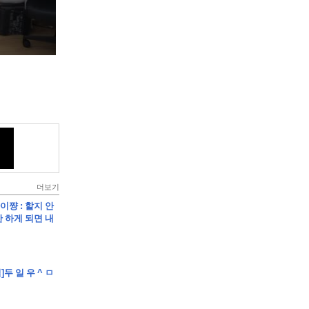
더보기
아이쨩 : 할지 안
 하게 되면 내
]두 일 우 ^ ㅁ
건