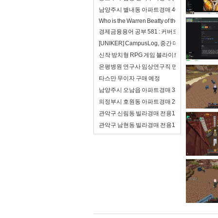
남양주시 별내동 아파트경매 46평형(4억8천
Who is the Warren Beatty of the 21st century?
경제금융용어 공부 581 : 커버드본드(이중상환
[UNIKER] CampusLog, 중간 데모를 앞두
신작 방치형 RPG 게임 블라이트 워 : 사후 처리
은평병원 연구사 임상연구직 면접 합격자료 자기
타스만 무이자 구매 예정
남양주시 오남읍 아파트경매 33평형(2억8천
의정부시 호원동 아파트경매 25평형(2억) 회
관악구 신림동 빌라경매 전용17평(2억7천)
관악구 남현동 빌라경매 전용17평(2억5천) 