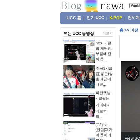
UCC 홈
인기 UCC
전세계
|
|
K-POP
|
홈
>>
이전
뜨는 UCC 동영상
더보기
http_ - [클
립]채팅창
부검에 진
짜 등...
주몽3 - [클
립]봉준)상
호야 근데
나진...
파란햇님.
- [클립]⭐
케이대⭐
케보학
의...
[G3]ez -
[클립]제가
이 동아리