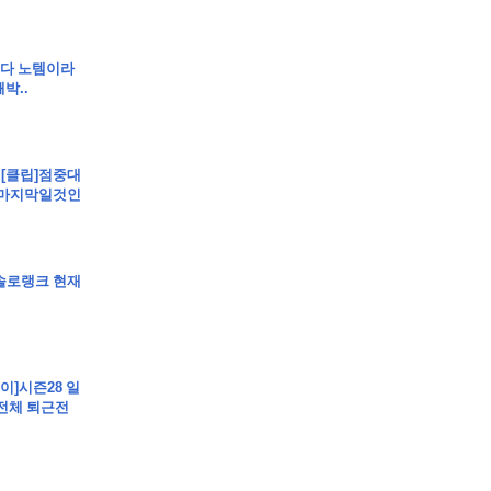
]셋다 노템이라
박..
 - [클립]점중대
. 마지막일것인
]솔로랭크 현재
케이]시즌28 일
 전체 퇴근전