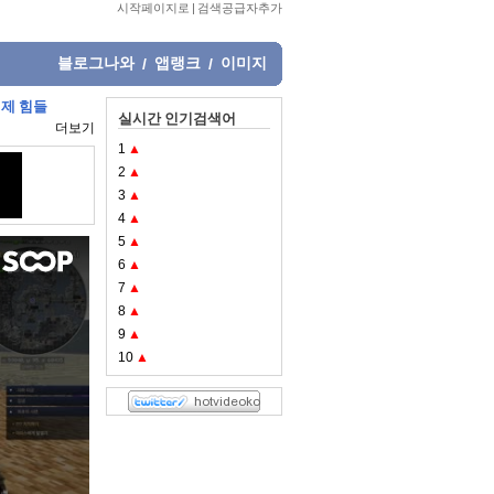
시작페이지로
|
검색공급자추가
블로그나와
앱랭크
이미지
/
/
이제 힘들
실시간 인기검색어
더보기
1
▲
2
▲
3
▲
4
▲
5
▲
6
▲
7
▲
8
▲
9
▲
10
▲