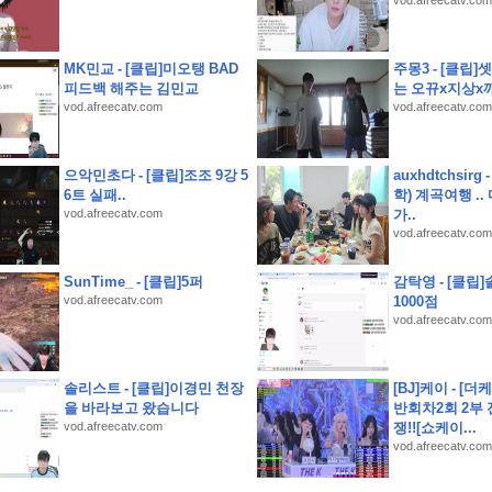
vod.afreecatv.com
사 서류 뭉치 잃어버림
대게 포장 택배
MK민교 - [클립]미오탱 BAD
주몽3 - [클립
피드백 해주는 김민교
는 오뀨x지상x깨
vod.afreecatv.com
vod.afreecatv.com
으악민초다 - [클립]조조 9강 5
auxhdtchsirg
6트 실패..
학) 계곡여행 .
구부, 위덕대에 2-0 승리.
vod.afreecatv.com
가..
vod.afreecatv.com
회전초밥 쿠라스시 예약
SunTime_ - [클립]5퍼
감탁영 - [클립
운세
vod.afreecatv.com
1000점
vod.afreecatv.com
솔리스트 - [클립]이경민 천장
[BJ]케이 - [더
을 바라보고 왔습니다
반회차2회 2부
vod.afreecatv.com
쟁!![쇼케이...
vod.afreecatv.com