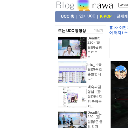
UCC 홈
인기 UCC
전세계
|
|
K-POP
|
홈
>>
이전
뜨는 UCC 동영상
더보기
어 꺼져 / 소
Deadlift_
220 - [클
립]땅울림
ㄷㄷㄷ
ㄷ...
http_ - [클
립]깐숙호
출발합니
다~
백숙파김
영남 - [클
립]마네쟈
의 축하공
지...
Deadlift_
220 - [클
립]봉준 클
창 감자