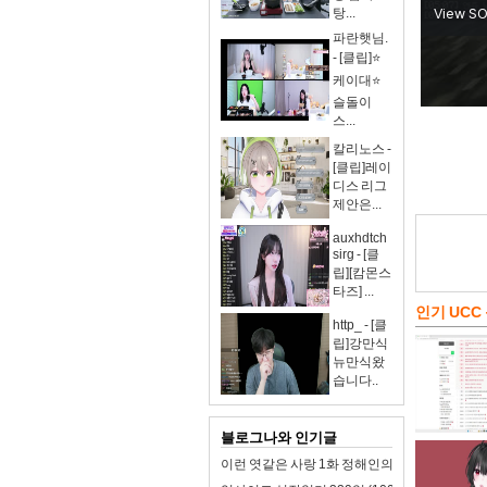
탕...
파란햇님.
- [클립]⭐
케이대⭐
슬돌이
스...
칼리노스 -
[클립]레이
디스 리그
제안은...
auxhdtch
sirg - [클
립][캄몬스
타즈] ...
인기 UCC
http_ - [클
립]강만식
뉴만식왔
습니다..
블로그나와 인기글
이런 엿같은 사랑 1화 정해인의 첫사랑 맑눈광 