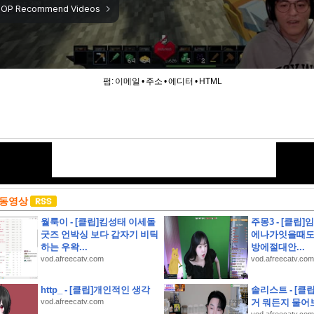
펌:
이메일
•
주소
•
에디터
•
HTML
 동영상
월룩이 - [클립]킴성태 이세돌
주몽3 - [클립]
굿즈 언박싱 보다 갑자기 비틱
에나가잇을때도
하는 우왁...
방에절대안...
vod.afreecatv.com
vod.afreecatv.com
http_ - [클립]개인적인 생각
솔리스트 - [클
하영 누구였냐고 나는?
vod.afreecatv.com
거 뭐든지 물어