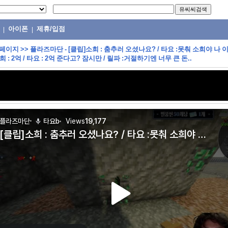
아이폰
제휴/입점
|
|
 페이지
>>
플라즈마단 - [클립]소희 : 춤추러 오셨나요? / 타요 :못춰 소희야 나 
희 : 2억 / 타요 : 2억 준다고? 잠시만 / 릴파 :거절하기엔 너무 큰 돈..