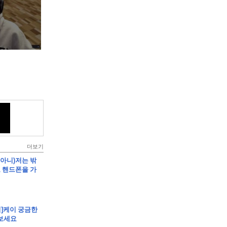
더보기
임아니)저는 밖
 핸드폰을 가
립]케이 궁금한
보세요