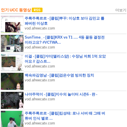
인기 UCC 동영상
더보기
주륵주륵르르 - [클립]뿌꾸: 이상호 보다 김민교 를
봐버린 이상호
vod.afreecatv.com
SunTime_ - [클립]KRX vs T1 .... 4등 꼴등 결정전
이라고요? #VCTWA...
vod.afreecatv.com
이걸 - [클립]거미(앨리스얌) : 수장님 저희 1억 모았
어요 // 감스트...
vod.afreecatv.com
백숙파김영남 - [클립]검은수염 빙의한 징치
vod.afreecatv.com
나야주먹이 - [클립]지수의 놀이터 시즌6 - 완 -
vod.afreecatv.com
주륵주륵르르 - [클립]킴성태: 로나 서버 때 그때 버
튜버 인식 별로 ...
vod.afreecatv.com