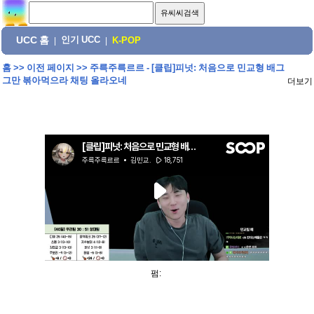
UCC 홈
인기 UCC
|
|
K-POP
홈
>>
이전 페이지
>>
주륵주륵르르 - [클립]피넛: 처음으로 민교형 배그
그만 볶아먹으라 채팅 올라오네
더보기
펌: