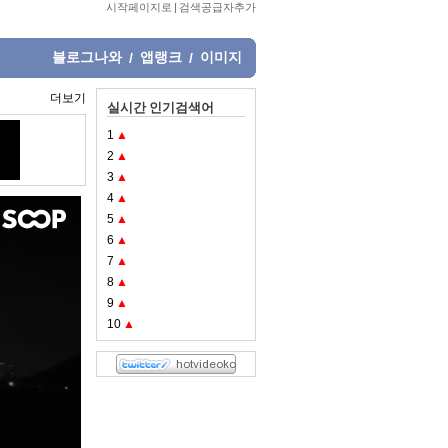
시작페이지로
|
검색공급자추가
블로그나와
앱랭크
이미지
/
/
더보기
실시간 인기검색어
1
▲
2
▲
3
▲
4
▲
5
▲
6
▲
7
▲
8
▲
9
▲
10
▲