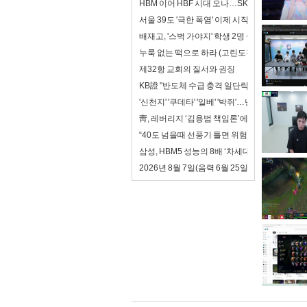
HBM 이어 HBF 시대 오나…SK하이닉스, 첫 
서울 39도 '극한 폭염' 이제 시작일 뿐…전문가들
배재고, '스벅 가야지' 학생 2명 중징계
누룩 없는 떡으로 하라 (고린도전서5장 1-8절)
제32항 교회의 질서와 권징
KB證 "반도체 수급 충격 일단락…8월 실적 장세
'신천지' '쿠데타' '일베' '박쥐'…난타전 치닫는
靑, 레버리지 ‘김용범 책임론’에 “대책 챙기는 게 
“40도 넘을때 선풍기 틀면 위험”…WHO의 폭염
삼성, HBM5 성능의 8배 ‘차세대 zHBM’ 승부수
2026년 8월 7일(음력 6월 25일) 금요일 띠별 