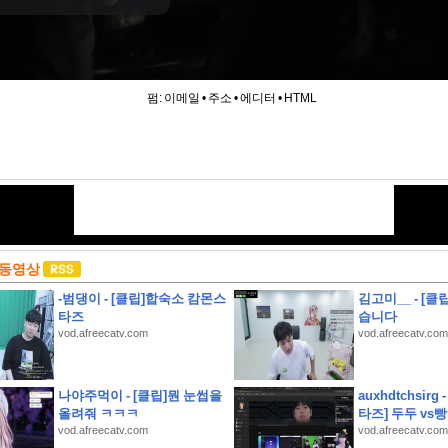
펌:
이메일
•
주소
•
에디터
•
HTML
 동영상
-범댕이 - [클립]합숙소 캄몬스
김고미__ - [
타즈
습니다
vod.afreecatv.com
vod.afreecatv.com
나야주먹이 - [클립]뭔 눈썹을
auxhdtchsirg
 만들기
올려줘 ㅋㅋㅋ
타즈] 두두 vs
 되는 이유
vod.afreecatv.com
vod.afreecatv.com