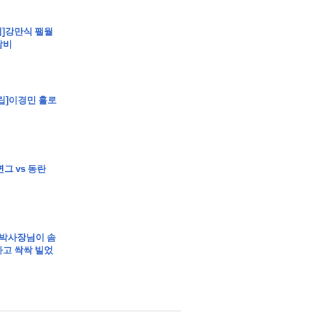
클립]강만식 팰월
담비
[클립]이경민 홀로
변그 vs 동란
 박사장님이 솜
고 싹싹 빌었