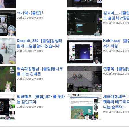
표준규격 공개
 "2050년까지 지속" 경고
ツ기덕 - [클립]!!
김고미__ - [
vod.afreecatv.com
드 설명회 w깡
vod.afreecatv.com
 본격화"
Deadlift_220 - [클립]킴성태
Kohlhaas - 
 민주당 전당대회
짧게 드릴말씀이 있습니다
서기의삶
더 중요”
vod.afreecatv.com
vod.afreecatv.com
 생존 수칙
백숙파김영남 - [클립]통나무
연홍옥 - [클립]
운세
를 드는 챤넥톤
vod.afreecatv.com
vod.afreecatv.com
밥콩랜드 - [클립]내가 롤 못하
세균대장세구 -
는 김민교야
햇츄박 배그하자
vod.afreecatv.com
다는 솜주먹...
vod.afreecatv.com