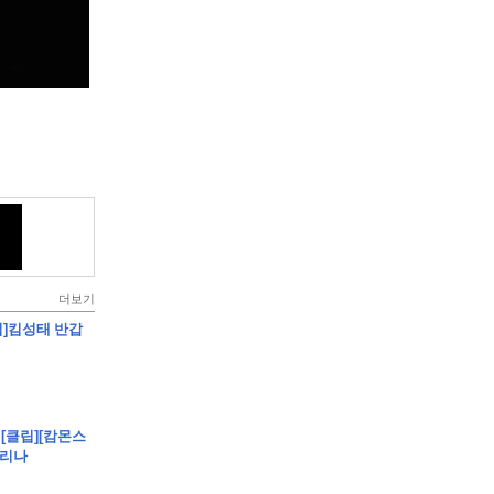
더보기
클립]킴성태 반갑
 - [클립][캄몬스
빵리나