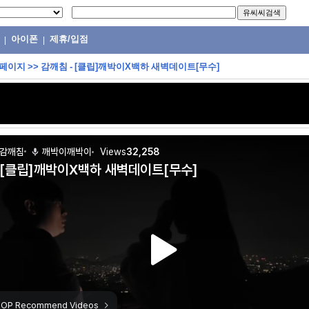
아이폰
제휴/입점
|
|
 페이지
>>
감깨침 - [클립]깨박이X백하 새벽데이트[무수]