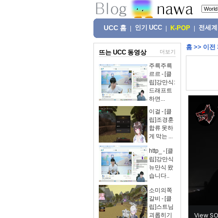
UCC 홈
인기 UCC
전세계
|
|
K-POP
|
홈
>>
이전
뜨는 UCC 동영상
더보기
주륵주륵
르르 - [클
립]강만식:
드래프트
하면...
이걸 - [클
립]조경훈
합류 못하
게 막는 ...
http_ - [클
립]강만식
뉴만식 왔
습니다..
소미의쪽
갈비 - [클
립]스트님
괴롭히기