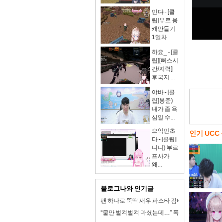
민댜 - [클
립]부르 용
캐만들기
1일차
하요_ - [클
립][뻐스시
간/지력]
후국지 ...
야바 - [클
립]봉준)
내가 좀 욕
심일 수...
으악민초
인기 UCC
다 - [클립]
니니) 부르
프사가
왜...
블로그나와 인기글
팬 하나로 뚝딱 새우 파스타 감바스 원팬파스타
“물만 벌컥벌컥 마셨는데…” 폭염에 맹물이 독이