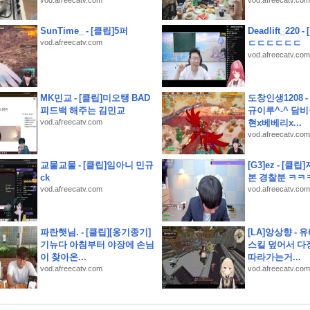
vod.afreecatv.com
vod.afreecatv.com
대게 포장 택배
SunTime_ - [클립]5퍼
Deadlift_220
vod.afreecatv.com
ㄷㄷㄷㄷㄷㄷ
vod.afreecatv.com
MK민교 - [클립]미오탱 BAD
도창인생1208 
피드백 해주는 김민교
규이루^-^ 담비
vod.afreecatv.com
현x베베리x...
구부, 위덕대에 2-0 승리.
vod.afreecatv.com
회전초밥 쿠라스시 예약
교물교물 - [클립]임아니 민규
[G3]ez - [
운세
ck
본 경찰분 ㅋㅋ
vod.afreecatv.com
vod.afreecatv.com
파란햇님. - [클립][옹기종기]
[LA]앙상향 -
기뉴다 아침부터 야장에 손님
스킬 덮어서 다
이 찾아온...
따라가는거...
vod.afreecatv.com
vod.afreecatv.com