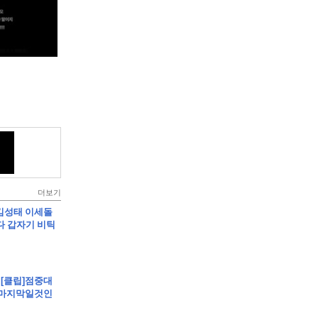
더보기
]킴성태 이세돌
다 갑자기 비틱
 - [클립]점중대
. 마지막일것인