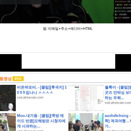
펌:
이메일
•
주소
•
에디터
•
HTML
 동영상
비온뒤또비. - [클립][후국지] 1
월룩이 - [클립
0 9 9 킴나니 ㅅㅅㅅㅅ
굿즈 언박싱 보
vod.afreecatv.com
하는 우왁...
vod.afreecatv.com
Moo.내가용 - [클립][쿡방 메
auxhdtchsirg
하영 누구였냐고 나는?
이드 반캠]오해받은 시청자에
학) 계곡여행 .
게 사과하는...
가..
사 서류 뭉치 잃어버림