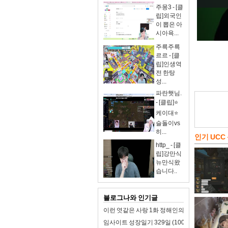
주몽3 - [클
립]외국인
이 뽑은 아
시아욕...
주륵주륵
르르 - [클
립]인생역
전 한탕
성...
파란햇님.
- [클립]⭐
케이대⭐
슬돌이vs
히...
인기 UCC
http_ - [클
립]강만식
뉴만식왔
습니다..
블로그나와 인기글
이런 엿같은 사랑 1화 정해인의 첫사랑 맑눈광 
임사이트 성장일기 329일 (100일 챌린지): 회