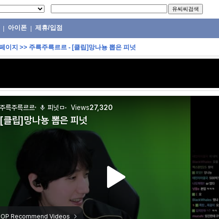
아이폰
제휴/입점
|
|
 페이지
>>
주륵주륵르르 - [클립]망나뇽 뽑은 피넛