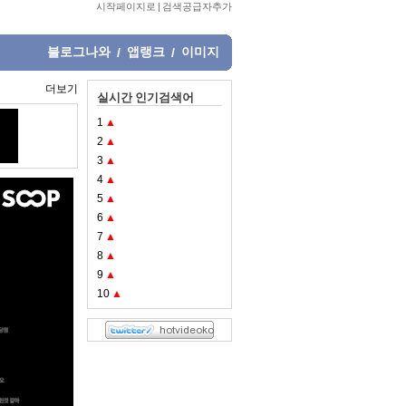
시작페이지로
|
검색공급자추가
블로그나와
앱랭크
이미지
/
/
더보기
실시간 인기검색어
1
▲
2
▲
3
▲
4
▲
5
▲
6
▲
7
▲
8
▲
9
▲
10
▲