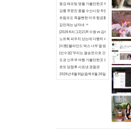
동강 래프팅 영월 가볼만한곳 추천
강릉 주문진 풍물 수산시장 주문진항 정혁수산 
트럼프도 죽을뻔한 미국 항공통제 시스템
김민재는 남자네 ㅋ
[2026 K리그2] 21R 수원 vs 김해 풀 하이라이트
노트북 파우치 샀는데 다행히 사이즈가 맞음
[이환] 블라인드 박스 너무 열 받는다.
[선수권] '우리는 결승전으로 간다!' 고려대 여자축
도쿄 신주쿠 여행 가볼만한곳 도쿄 스시 맛집 
로또 당첨후 사표낸 경찰관
2026년 8월 8일(음력 6월 26일) 토요일 띠별 