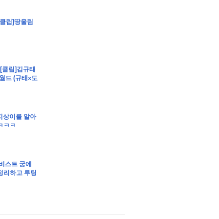
 - [클립]땅울림
- [클립]김규태
월드 (규태x도
클립]지상이를 알아
ㅋㅋㅋ
 유비스트 궁에
정리하고 루팅