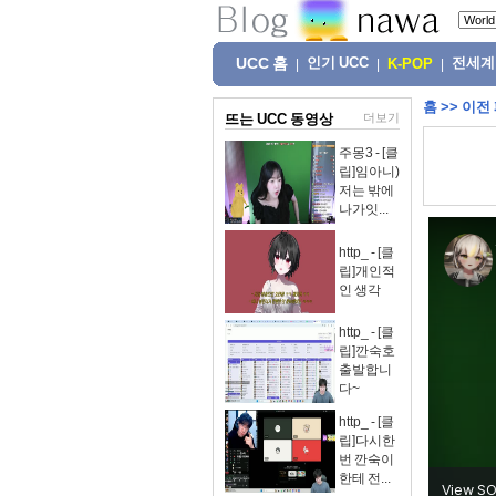
UCC 홈
인기 UCC
전세계
|
|
K-POP
|
홈
>>
이전
뜨는 UCC 동영상
더보기
주몽3 - [클
립]임아니)
저는 밖에
나가잇...
http_ - [클
립]개인적
인 생각
http_ - [클
립]깐숙호
출발합니
다~
http_ - [클
립]다시한
번 깐숙이
한테 전...