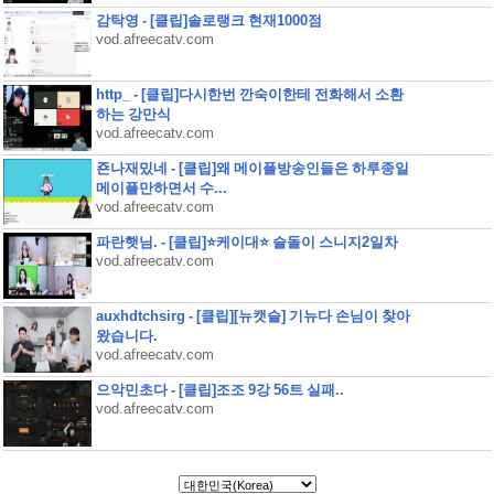
감탁영 - [클립]솔로랭크 현재1000점
vod.afreecatv.com
http_ - [클립]다시한번 깐숙이한테 전화해서 소환
하는 강만식
vod.afreecatv.com
죤나재밌네 - [클립]왜 메이플방송인들은 하루종일
메이플만하면서 수...
vod.afreecatv.com
파란햇님. - [클립]⭐케이대⭐ 슬돌이 스니지2일차
vod.afreecatv.com
auxhdtchsirg - [클립][뉴캣슬] 기뉴다 손님이 찾아
왔습니다.
vod.afreecatv.com
으악민초다 - [클립]조조 9강 56트 실패..
vod.afreecatv.com