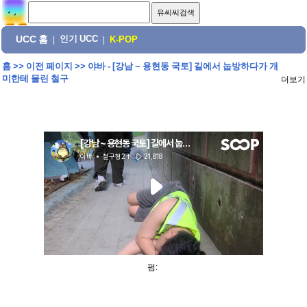
UCC 홈
인기 UCC
|
|
K-POP
홈
>>
이전 페이지
>>
야바 - [강남 ~ 용현동 국토] 길에서 눕방하다가 개
미한테 물린 철구
더보기
펌: