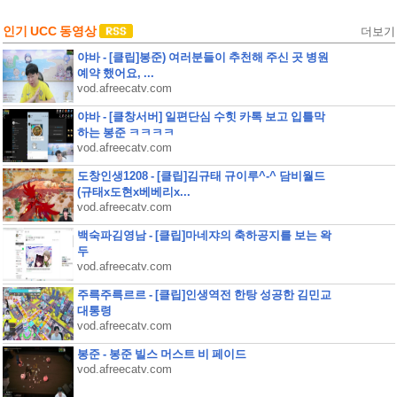
인기 UCC 동영상
더보기
야바 - [클립]봉준) 여러분들이 추천해 주신 곳 병원
예약 했어요, ...
vod.afreecatv.com
야바 - [클창서버] 일편단심 수힛 카톡 보고 입틀막
하는 봉준 ㅋㅋㅋㅋ
vod.afreecatv.com
도창인생1208 - [클립]김규태 규이루^-^ 담비월드
(규태x도현x베베리x...
vod.afreecatv.com
백숙파김영남 - [클립]마네쟈의 축하공지를 보는 왁
두
vod.afreecatv.com
주륵주륵르르 - [클립]인생역전 한탕 성공한 김민교
대통령
vod.afreecatv.com
봉준 - 봉준 빌스 머스트 비 페이드
vod.afreecatv.com