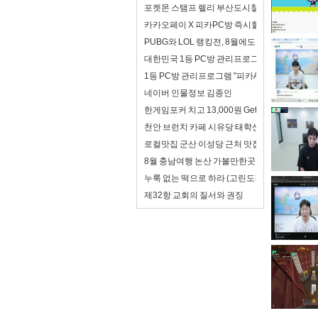
포켓몬 스탬프 렐리 부산도시철도 (1)
카카오페이 X 피카PC방 즉시할인!
PUBG와 LOL 랭킹전, 8월에도 계속 됩니다!
대한민국 1등 PC방 관리프로그램 "피카"
1등 PC방 관리프로그램 "피카AI" 탐구생활
네이버 인물정보 김종인
한게임포커 치고 13,000원 Get!!!
천안 브런치 카페 시유당 태학산자연휴양림 산책
로컬맛집 군산 이성당 근처 맛집 진성원 물짜장 
8월 충남여행 논산 가볼만한곳 무료개방 배롱나
누룩 없는 떡으로 하라 (고린도전서5장 1-8절)
제32항 교회의 질서와 권징