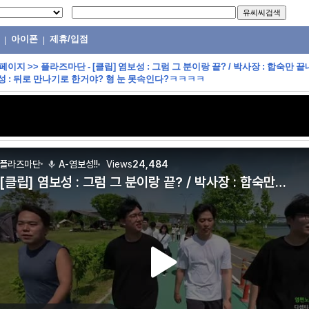
아이폰
제휴/입점
|
|
 페이지
>>
플라즈마단 - [클립] 염보성 : 그럼 그 분이랑 끝? / 박사장 : 합숙만 
보성 : 뒤로 만나기로 한거야? 형 눈 못속인다?ㅋㅋㅋㅋ