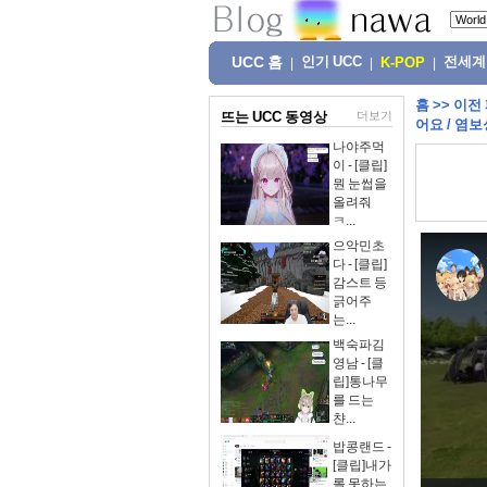
UCC 홈
인기 UCC
전세계
|
|
K-POP
|
홈
>>
이전
뜨는 UCC 동영상
더보기
어요 / 염
나야주먹
이 - [클립]
뭔 눈썹을
올려줘
ㅋ...
으악민초
다 - [클립]
감스트 등
긁어주
는...
백숙파김
영남 - [클
립]통나무
를 드는
챤...
밥콩랜드 -
[클립]내가
롤 못하는