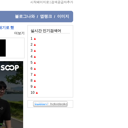
시작페이지로
|
검색공급자추가
블로그나와
앱랭크
이미지
/
/
끝내기로 했
실시간 인기검색어
더보기
1
▲
2
▲
3
▲
4
▲
5
▲
6
▲
7
▲
8
▲
9
▲
10
▲