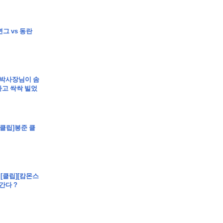
변그 vs 동란
 박사장님이 솜
고 싹싹 빌었
 - [클립]봉준 클
 - [클립][캄몬스
간다 ?