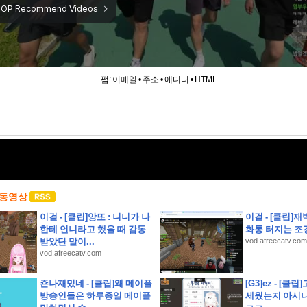
펌:
이메일
•
주소
•
에디터
•
HTML
 동영상
이걸 - [클립]앙또 : 니니가 나
이걸 - [클립]
한테 언니라고 했을 때 감동
화통 터지는 조
받았단 말이...
vod.afreecatv.com
vod.afreecatv.com
죤나재밌네 - [클립]왜 메이플
[G3]ez - [
방송인들은 하루종일 메이플
세웠는지 아시나