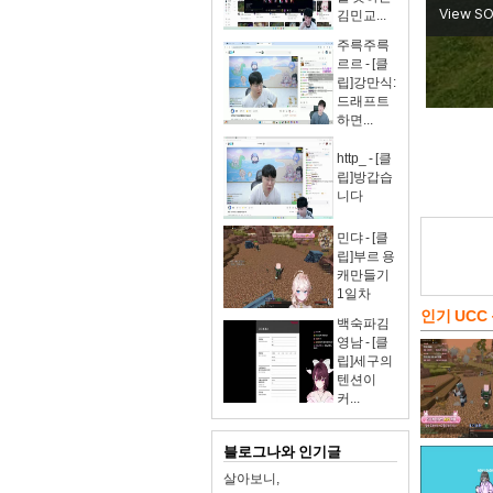
김민교...
주륵주륵
르르 - [클
립]강만식:
드래프트
하면...
http_ - [클
립]방갑습
니다
민댜 - [클
립]부르 용
캐만들기
1일차
인기 UCC
백숙파김
영남 - [클
립]세구의
텐션이
커...
블로그나와 인기글
살아보니,