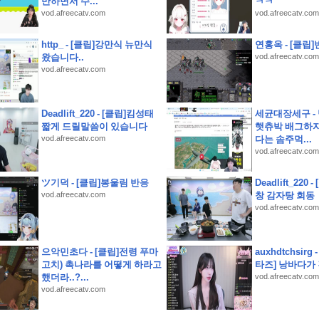
만하면서 수...
ㅋㅋ
vod.afreecatv.com
vod.afreecatv.com
http_ - [클립]강만식 뉴만식
연홍옥 - [클립]
왔습니다..
vod.afreecatv.com
vod.afreecatv.com
Deadlift_220 - [클립]킴성태
세균대장세구 -
짧게 드릴말씀이 있습니다
햇츄박 배그하자
과 함께 천안 데이트 코스로 완벽한 브런치맛집
vod.afreecatv.com
다는 솜주먹...
솔직후기, 경암동 철길마을 근처가 더 맞다.
vod.afreecatv.com
무꽃 절정 여름꽃 만개한 300년 명재고택
ツ기덕 - [클립]봉울림 반응
Deadlift_220
vod.afreecatv.com
창 감자탕 회동
vod.afreecatv.com
으악민초다 - [클립]전령 푸마
auxhdtchsirg
고치) 촉나라를 어떻게 하라고
타즈] 낭바다가 
했더라..?...
vod.afreecatv.com
vod.afreecatv.com