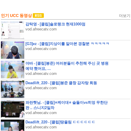
인기 UCC 동영상
더보기
감탁영 - [클립]솔로랭크 현재1000점
vod.afreecatv.com
[G3]ez - [클립]지상이를 알아본 경찰분 ㅋㅋㅋㅋㅋ
vod.afreecatv.com
야바 - [클립]봉준) 여러분들이 추천해 주신 곳 병원
예약 했어요, ...
vod.afreecatv.com
Deadlift_220 - [클립]봉준 클창 감자탕 회동
vod.afreecatv.com
파란햇님. - [클립]⭐케이대⭐ 슬돌이vs히엉 무한단
판 .. 스니지2일차
vod.afreecatv.com
Deadlift_220 - [클립]땅울림 ㄷㄷㄷㄷㄷㄷ
vod.afreecatv.com