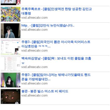
주륵주륵르르 - [클립]인생역전 한탕 성공한 김민교
대통령
vod.afreecatv.com
http_ - [클립]강만식 뉴만식왔습니다..
vod.afreecatv.com
주몽3 - [클립]외국인이 뽑은 아시아욕 티어리스트
이상호반응 ㅋㅋㅋ...
vod.afreecatv.com
백숙파김영남 - [클립]왁 : 보내도 이런 클립을 크흡
ㅠ
vod.afreecatv.com
주몽3 - [클립]임아니)저는 밖에나가잇을때도 핸드
폰을 가방에절대안...
vod.afreecatv.com
봉준 - 봉준 빌스 머스트 비 페이드
vod.afreecatv.com