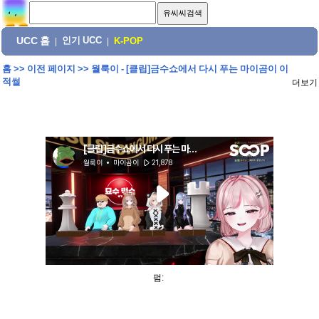
UCC 홈
인기 UCC
|
|
K-POP
홈
>>
이전 페이지
>>
월룩이 - [클립]금수쇼에서 다시 푸는 마이곰이 이
적썰
더보기
펌: