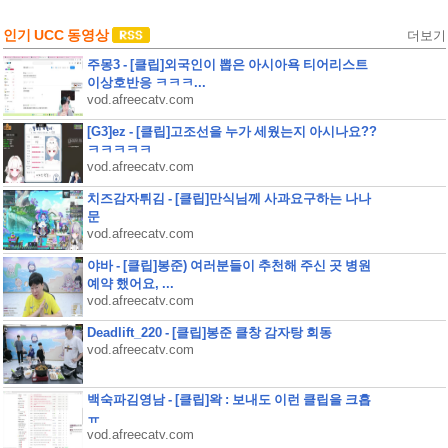
인기 UCC 동영상
더보기
주몽3 - [클립]외국인이 뽑은 아시아욕 티어리스트
이상호반응 ㅋㅋㅋ...
vod.afreecatv.com
[G3]ez - [클립]고조선을 누가 세웠는지 아시나요??
ㅋㅋㅋㅋㅋ
vod.afreecatv.com
치즈감자튀김 - [클립]만식님께 사과요구하는 나나
문
vod.afreecatv.com
야바 - [클립]봉준) 여러분들이 추천해 주신 곳 병원
예약 했어요, ...
vod.afreecatv.com
Deadlift_220 - [클립]봉준 클창 감자탕 회동
vod.afreecatv.com
백숙파김영남 - [클립]왁 : 보내도 이런 클립을 크흡
ㅠ
vod.afreecatv.com