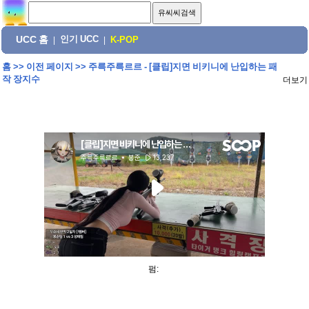
UCC 홈
인기 UCC
|
|
K-POP
홈
>>
이전 페이지
>>
주륵주륵르르 - [클립]지면 비키니에 난입하는 패
작 장지수
더보기
펌: