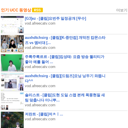
인기 UCC 동영상
더보기
[G3]ez - [클립]요번주 일정공개 [무수]
vod.afreecatv.com
auxhdtchsirg - [클립][K-중만컵] 개막전 캄몬스타
즈 vs 엠비대 [...
vod.afreecatv.com
주륵주륵르르 - [클립]킴성태: 요즘 방송 퀄리티가
좋아 예를 들어 ...
vod.afreecatv.com
auxhdtchsirg - [클립][드림즈]요닝 닝두기 와뜹니
다^^
vod.afreecatv.com
솔리스트 - [클립]도현 도일 스맵 본캐 폭풍현질 새
팀 맞춥니다 미니뿌...
vod.afreecatv.com
저란트 - [클립]저ㅊㅣ...
vod.afreecatv.com