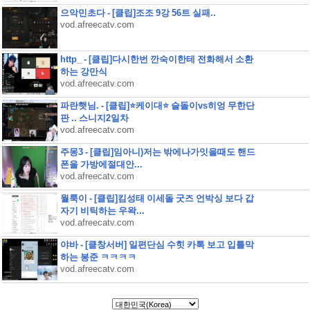
으악민초다 - [클립]조조 9강 56트 실패..
vod.afreecatv.com
http_ - [클립]다시한번 깐숙이한테 전화해서 소환
하는 강만식
vod.afreecatv.com
파란햇님. - [클립]⭐케이대⭐ 슬돌이vs히엉 무한단
판 .. 스니지2일차
vod.afreecatv.com
주몽3 - [클립]임아니)저는 밖에나가잇을때도 핸드
폰을 가방에절대안...
vod.afreecatv.com
월룩이 - [클립]킴성태 이세돌 굿즈 언박싱 보다 갑
자기 비틱하는 우왁...
vod.afreecatv.com
야바 - [클창서버] 일편단심 수힛 카톡 보고 입틀막
하는 봉준 ㅋㅋㅋㅋ
vod.afreecatv.com