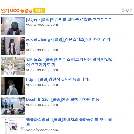
인기 UCC 동영상
더보기
[G3]ez - [클립]지상이를 알아본 경찰분 ㅋㅋㅋㅋㅋ
vod.afreecatv.com
auxhdtchsirg - [클립][캄몬스타즈] 낭바다가 간다
?
vod.afreecatv.com
칼리노스 - [클립]레이디스 리그 제안은 많이 받았었
어 오프가기도 귀...
vod.afreecatv.com
http_ - [클립]강만식 뉴만식왔습니다..
vod.afreecatv.com
Deadlift_220 - [클립]봉준 클창 감자탕 회동
vod.afreecatv.com
백숙파김영남 - [클립]마네쟈의 축하공지를 보는 왁
두
vod.afreecatv.com