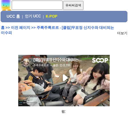
UCC 홈
인기 UCC
|
|
K-POP
홈
>>
이전 페이지
>>
주륵주륵르르 - [클립]무표정 신지수와 대비되는
이수피
더보기
펌: