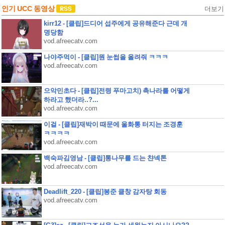
인기 UCC 동영상
더보기
kirr12 - [클립]드디어 섭주에게 공유해준다 근데 개
명당함
vod.afreecatv.com
나야주먹이 - [클립]뭔 눈썹을 올려줘 ㅋㅋㅋ
vod.afreecatv.com
으악민초다 - [클립]전령 푸마고치) 촉나라를 어떻게
하라고 했더라..?...
vod.afreecatv.com
이걸 - [클립]재박이 때문에 울화통 터지는 조경훈
ㅋㅋㅋㅋ
vod.afreecatv.com
백숙파김영남 - [클립]통나무를 드는 챤넥톤
vod.afreecatv.com
Deadlift_220 - [클립]봉준 클창 감자탕 회동
vod.afreecatv.com