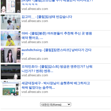
[G3]ez - [클립]고조선을 누가 세웠는지 아시나요??
ㅋㅋㅋㅋㅋ
vod.afreecatv.com
김고미__ - [클립]킴성태 반갑습니다
vod.afreecatv.com
야바 - [클립]봉준) 여러분들이 추천해 주신 곳 병원
예약 했어요, ...
vod.afreecatv.com
auxhdtchsirg - [클립][캄몬스타즈] 낭바다가 간다
?
vod.afreecatv.com
으악민초다 - [클립]감스트) 방금은 엔쥬인가? 난워
니인가? / 엔쥬) 엔쥬...
vod.afreecatv.com
세균대장세구 - 박사장님이 솜햇츄박 배그하자고
싹싹 빌었다는 솜주먹...
vod.afreecatv.com