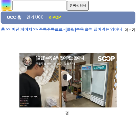
UCC 홈
인기 UCC
|
|
K-POP
홈
>>
이전 페이지
>>
주륵주륵르르 - [클립]수육 슬쩍 집어먹는 임아니
더보기
펌: