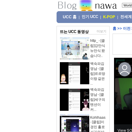
UCC 홈
인기 UCC
전세계
|
|
K-POP
|
홈
>>
이전
뜨는 UCC 동영상
더보기
http_ - [클
립]강만식
뉴만식 왔
습니다..
백숙파김
영남 - [클
립]르르땅
이랑 같은
...
백숙파김
영남 - [클
립]세구의
텐션이
커...
Kohlhaas
- [클립]이
경민 홀로