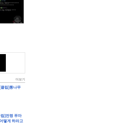
더보기
 [클립]통나무
클립]전령 푸마
 어떻게 하라고