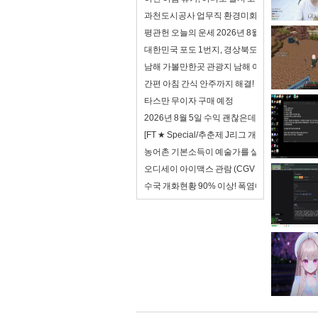
과천도시공사 업무직 환경미화 면접 합격자료 자
평관헌 오늘의 운세 2026년 8월 7일 계축日 입
대한민국 포도 1번지, 경상북도!
남해 가볼만한곳 관광지 남해 여행 코스
간편 아침 간식 안주까지 해결! 동원 어델리 전자
타스만 무이자 구매 예정
2026년 8월 5일 수익 괜찮은데? 하지만 이제 안
[FT ★ Special/추춘제 J리그 개막특집 2/3
농어촌 기본소득이 예술가를 살리는 방법
오디세이 아이맥스 관람 (CGV 천호 아이맥스)
수국 개화현황 90% 이상! 폭염에도 아름다운