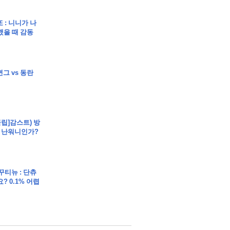
또 : 니니가 나
했을 때 감동
변그 vs 동란
클립]감스트) 방
 난워니인가?
 꾸티뉴 : 단츄
? 0.1% 어렵