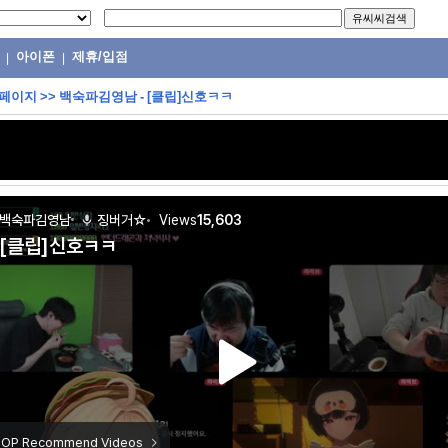
아이폰
제휴/입점
|
|
 페이지
>>
백숙파김영남 - [클립]신호ㅋㅋ