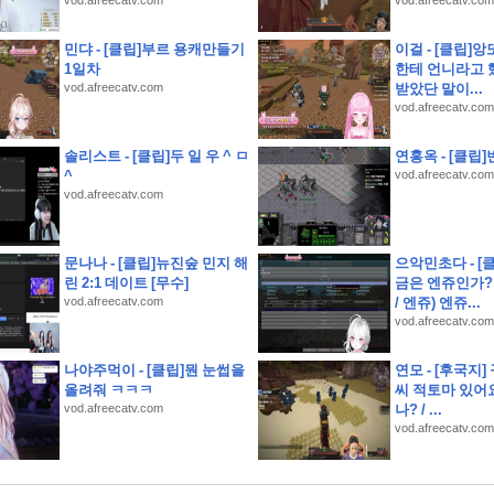
vod.afreecatv.com
vod.afreecatv.com
기소개 스크립트 및 실제 면접 합격 답안
민댜 - [클립]부르 용캐만들기
이걸 - [클립]앙
추
1일차
한테 언니라고 
vod.afreecatv.com
받았단 말이...
vod.afreecatv.com
레인지 40초면 끝
솔리스트 - [클립]두 일 우 ^ ㅁ
연홍옥 - [클립]
^
vod.afreecatv.com
녕.
vod.afreecatv.com
] 동기부여를 가득 채워라! J리그 백년구상리그
문나나 - [클립]뉴진숲 민지 해
으악민초다 - [
린 2:1 데이트 [무수]
금은 엔쥬인가?
 옥천묘목공원
vod.afreecatv.com
/ 엔쥬) 엔쥬...
vod.afreecatv.com
나야주먹이 - [클립]뭔 눈썹을
연모 - [후국지]
올려줘 ㅋㅋㅋ
씨 적토마 있어요
vod.afreecatv.com
나? / ...
vod.afreecatv.com