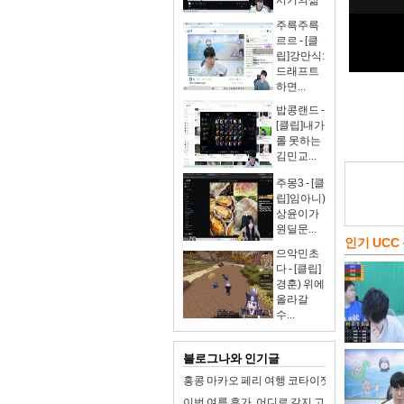
서기의삶
주륵주륵
르르 - [클
립]강만식:
드래프트
하면...
밥콩랜드 -
[클립]내가
롤 못하는
김민교...
주몽3 - [클
립]임아니)
상윤이가
원딜문...
인기 UCC
으악민초
다 - [클립]
경훈) 위에
올라갈
수...
블로그나와 인기글
홍콩 마카오 페리 여행 코타이젯 터보젯 가격 예
이번 여름 휴가, 어디로 갈지 고민이라면? 동해