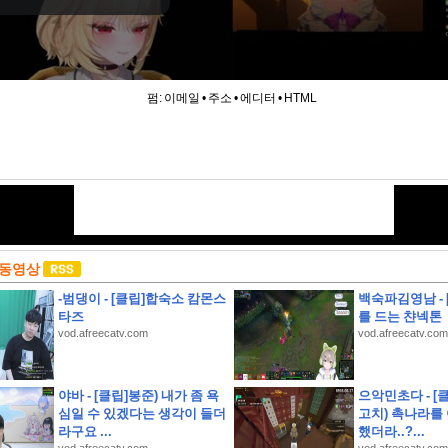
펌:
이메일
•
주소
•
에디터
•
HTML
 동영상
-범댕이 - [클립]합숙소 캄몬스
백숙파김영남 -
타즈
를 드는 챤넥톤
vod.afreecatv.com
vod.afreecatv.com
야바 - [클립]봉준) 내가 좀 욕
으악민초다 - [
심일 수 있겠다는 생각이 들더
고치) 촉나라를
약
라구요 ...
했더라..?...
안 해수욕장 개폐장 일정 지금 바로 확인해 보세요!