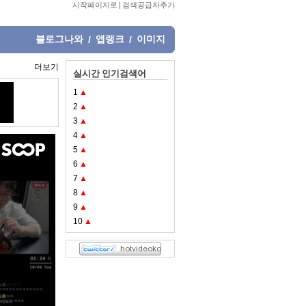
시작페이지로
|
검색공급자추가
블로그나와
앱랭크
이미지
/
/
더보기
실시간 인기검색어
1
▲
2
▲
3
▲
4
▲
5
▲
6
▲
7
▲
8
▲
9
▲
10
▲