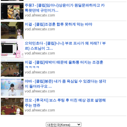
주몽3 - [클립]임아니)상윤이가 원딜문파하자고 카
톡왓던데 규민이가...
vod.afreecatv.com
이걸 - [클립]조경훈 합류 못하게 막는 바먀
vod.afreecatv.com
으악민초다 - [클립]니니) 부르 프사가 왜 저래? / 부
르) 스트님이 그...
vod.afreecatv.com
이걸 - [클립]재박이 때문에 울화통 터지는 조경훈
ㅋㅋㅋㅋ
vod.afreecatv.com
야바 - [클립]봉준) 내가 좀 욕심일 수 있겠다는 생각
이 들더라구요 ...
vod.afreecatv.com
연모 - [후국지] 보스 루팅 후 미친 예상 경로 설명해
주는 엔쥬
vod.afreecatv.com