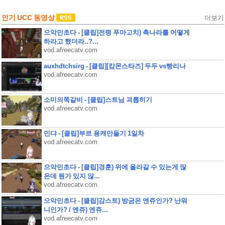
인기 UCC 동영상
더보기
으악민초다 - [클립]전령 푸마고치) 촉나라를 어떻게
하라고 했더라..?...
vod.afreecatv.com
auxhdtchsirg - [클립][캄몬스타즈] 두두 vs빵리나
vod.afreecatv.com
소미의쪽갈비 - [클립]스트님 괴롭히기
vod.afreecatv.com
민댜 - [클립]부르 용캐만들기 1일차
vod.afreecatv.com
으악민초다 - [클립]경훈) 위에 올라갈 수 있는게 많
은데 뭔가 있지 않...
vod.afreecatv.com
으악민초다 - [클립]감스트) 방금은 엔쥬인가? 난워
니인가? / 엔쥬) 엔쥬...
vod.afreecatv.com