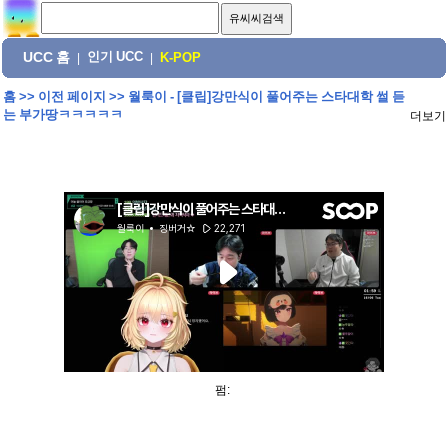
UCC 홈
인기 UCC
|
|
K-POP
홈
>>
이전 페이지
>>
월룩이 - [클립]강만식이 풀어주는 스타대학 썰 듣
는 부가땅ㅋㅋㅋㅋㅋ
더보기
펌: