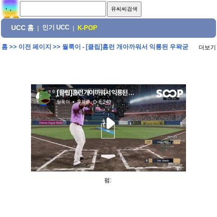
UCC 홈
인기 UCC
|
|
K-POP
홈
>>
이전 페이지
>>
월룩이 - [클립]홈런 개아까워서 익룡된 우왁굳
더보기
펌: