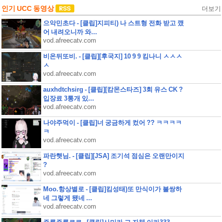
인기 UCC 동영상
더보기
으악민초다 - [클립]지피티) 나 스트형 전화 받고 깼
어 내려오니까 와...
vod.afreecatv.com
비온뒤또비. - [클립][후국지] 10 9 9 킴나니 ㅅㅅㅅ
ㅅ
vod.afreecatv.com
auxhdtchsirg - [클립][캄몬스타즈] 3회 유스 CK ?
입장료 3통개 있...
vod.afreecatv.com
나야주먹이 - [클립]너 궁금하게 컸어 ?? ㅋㅋㅋㅋ
ㅋ
vod.afreecatv.com
파란햇님. - [클립][JSA] 조기석 점심은 오랜만이지
?
vod.afreecatv.com
Moo.항상별로 - [클립]킴성태)또 만식이가 불쌍하
네 그렇게 됐네 ...
vod.afreecatv.com