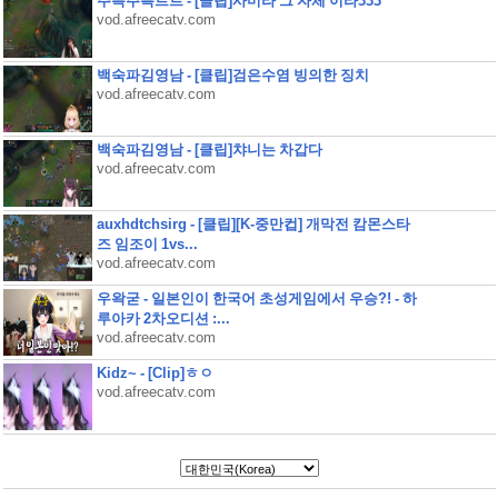
주륵주륵르르 - [클립]사미라 그 자체 이라333
vod.afreecatv.com
백숙파김영남 - [클립]검은수염 빙의한 징치
vod.afreecatv.com
백숙파김영남 - [클립]챠니는 차갑다
vod.afreecatv.com
auxhdtchsirg - [클립][K-중만컵] 개막전 캄몬스타
즈 임조이 1vs...
vod.afreecatv.com
우왁굳 - 일본인이 한국어 초성게임에서 우승?! - 하
루아카 2차오디션 :...
vod.afreecatv.com
Kidz~ - [Clip]ㅎㅇ
vod.afreecatv.com