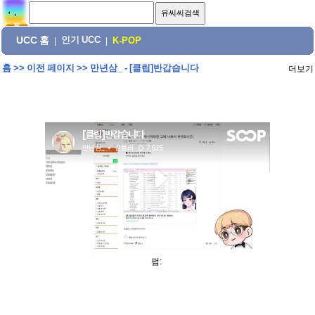
UCC 홈
인기 UCC
|
|
K-POP
홈
>>
이전 페이지
>>
만년삼_ - [클립]반갑습니다
더보기
펌: