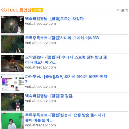
인기 UCC 동영상
더보기
백숙파김영남 - [클립]르르는 차갑다
vod.afreecatv.com
주륵주륵르르 - [클립]사미라 그 자체 이라333
vod.afreecatv.com
으악민초다 - [클립]지피티) 나 스트형 전화 받고 깼
어 내려오니까 와...
vod.afreecatv.com
파란햇님. - [클립][JSA] 조기석 점심은 오랜만이지
?
vod.afreecatv.com
백숙파김영남 - [클립]쭐 강림,
vod.afreecatv.com
주륵주륵르르 - [클립]킴성태: 요즘 방송 퀄리티가
좋아 예를 들어 ...
vod.afreecatv.com