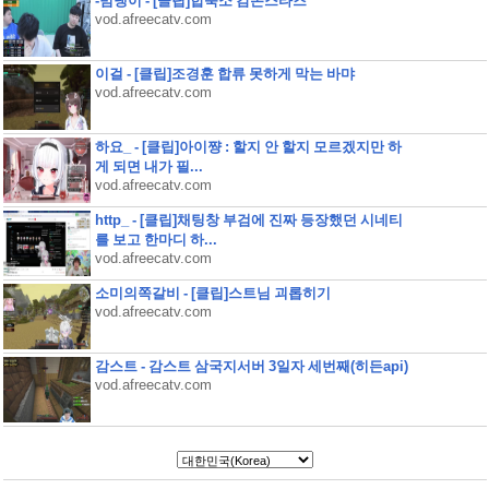
-범댕이 - [클립]합숙소 캄몬스타즈
vod.afreecatv.com
이걸 - [클립]조경훈 합류 못하게 막는 바먀
vod.afreecatv.com
하요_ - [클립]아이쨩 : 할지 안 할지 모르겠지만 하
게 되면 내가 필...
vod.afreecatv.com
http_ - [클립]채팅창 부검에 진짜 등장했던 시네티
를 보고 한마디 하...
vod.afreecatv.com
소미의쪽갈비 - [클립]스트님 괴롭히기
vod.afreecatv.com
감스트 - 감스트 삼국지서버 3일자 세번째(히든api)
vod.afreecatv.com