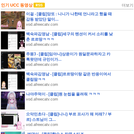
인기 UCC 동영상
더보기
이걸 - [클립]앙또 : 니니가 나한테 언니라고 했을 때
감동 받았단 말이...
vod.afreecatv.com
백숙파김영남 - [클립]세구의 텐션이 커서 소리를 낮
춘 르르땅ㅋㅋㅋ
vod.afreecatv.com
주몽3 - [클립]임아니)상윤이가 원딜문파하자고 카
톡왓던데 규민이가...
vod.afreecatv.com
백숙파김영남 - [클립]르르땅이랑 같은 반응이여서
클립땀ㅋㅋ
vod.afreecatv.com
나야주먹이 - [클립]뭔 눈썹을 올려줘 ㅋㅋㅋ
vod.afreecatv.com
으악민초다 - [클립]니니) 부르 프사가 왜 저래? / 부
르) 스트님이 그...
vod.afreecatv.com