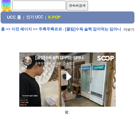
UCC 홈
인기 UCC
|
|
K-POP
홈
>>
이전 페이지
>>
주륵주륵르르 - [클립]수육 슬쩍 집어먹는 임아니
더보기
펌: