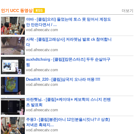
인기 UCC 동영상
더보기
야바 - [클립]오리) 들었는데 토스 못 믿어서 계정도
안 만든다면서 / ...
vod.afreecatv.com
사락 - [클립][고래상사] 저라뎃님 발로 ck 참여합니
다
vod.afreecatv.com
auxhdtchsirg - [클립][캄몬스타즈] 두두 순살아구
찜
vod.afreecatv.com
Deadlift_220 - [클립]삼국지 오나라 여몽 !!!!
vod.afreecatv.com
파란햇님. - [클립]⭐케이대⭐ 케보학의 스니지 컨텐
츠 발표회
vod.afreecatv.com
주몽3 - [클립]봉준)아니 12인분을시킷나? // 상호)
저녁은 흑돼지...
vod.afreecatv.com