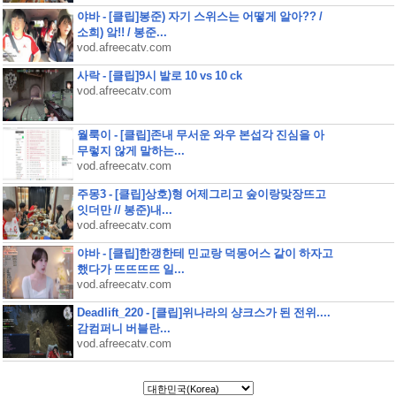
야바 - [클립]봉준) 자기 스위스는 어떻게 알아?? /
소희) 앜!! / 봉준...
vod.afreecatv.com
사락 - [클립]9시 발로 10 vs 10 ck
vod.afreecatv.com
월룩이 - [클립]존내 무서운 와우 본섭각 진심을 아
무렇지 않게 말하는...
vod.afreecatv.com
주몽3 - [클립]상호)형 어제그리고 숲이랑맞장뜨고
잇더만 // 봉준)내...
vod.afreecatv.com
야바 - [클립]한갱한테 민교랑 덕몽어스 같이 하자고
했다가 뜨뜨뜨뜨 일...
vod.afreecatv.com
Deadlift_220 - [클립]위나라의 샹크스가 된 전위....
감컴퍼니 버블란...
vod.afreecatv.com