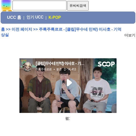
UCC 홈
인기 UCC
|
|
K-POP
홈
>>
이전 페이지
>>
주륵주륵르르 - [클립]무수네 민박) 이사호 - 기억
상실
더보기
펌: