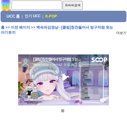
UCC 홈
인기 UCC
|
|
K-POP
홈
>>
이전 페이지
>>
백숙파김영남 - [클립]칭찬들어서 빙구처럼 웃는
아기토끼
더보기
펌: