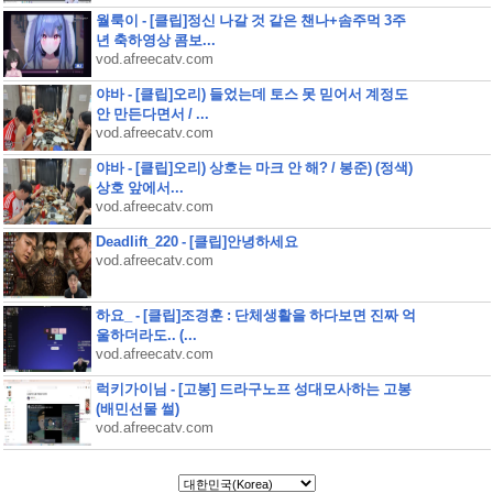
월룩이 - [클립]정신 나갈 것 같은 챈나+솜주먹 3주
년 축하영상 콤보...
vod.afreecatv.com
야바 - [클립]오리) 들었는데 토스 못 믿어서 계정도
안 만든다면서 / ...
vod.afreecatv.com
야바 - [클립]오리) 상호는 마크 안 해? / 봉준) (정색)
상호 앞에서...
vod.afreecatv.com
Deadlift_220 - [클립]안녕하세요
vod.afreecatv.com
하요_ - [클립]조경훈 : 단체생활을 하다보면 진짜 억
울하더라도.. (...
vod.afreecatv.com
럭키가이님 - [고봉] 드라구노프 성대모사하는 고봉
(배민선물 썰)
vod.afreecatv.com