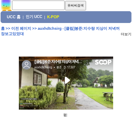
UCC 홈
인기 UCC
|
|
K-POP
홈
>>
이전 페이지
>>
auxhdtchsirg - [클립]봉준:지수랑 지상이 저녁꺼
장보고있었대
더보기
펌: