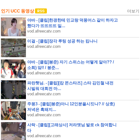
인기 UCC 동영상
더보기
야바 - [클립]한갱한테 민교랑 덕몽어스 같이 하자고
했다가 뜨뜨뜨뜨 일...
vod.afreecatv.com
이걸 - [클립]장각 루팅 성공 하는 킴나니
vod.afreecatv.com
야바 - [클립]봉준) 자기 스위스는 어떻게 알아?? /
소희) 앜!! / 봉준...
vod.afreecatv.com
파란햇님. - [클립][캄 몬스타즈] 스타 김민철 내전
시빌워 대회전 마...
vod.afreecatv.com
주몽3 - [클립]봉준)아니 12인분을시킷나? // 상호)
저녁은 흑돼지...
vod.afreecatv.com
사락 - [클립][고래상사] 저라뎃님 발로 ck 참여합니
다
vod.afreecatv.com