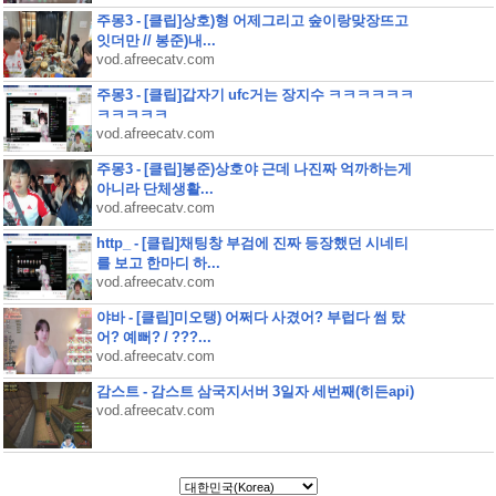
주몽3 - [클립]상호)형 어제그리고 숲이랑맞장뜨고
잇더만 // 봉준)내...
vod.afreecatv.com
주몽3 - [클립]갑자기 ufc거는 장지수 ㅋㅋㅋㅋㅋㅋ
ㅋㅋㅋㅋㅋ
vod.afreecatv.com
주몽3 - [클립]봉준)상호야 근데 나진짜 억까하는게
아니라 단체생활...
vod.afreecatv.com
http_ - [클립]채팅창 부검에 진짜 등장했던 시네티
를 보고 한마디 하...
vod.afreecatv.com
야바 - [클립]미오탱) 어쩌다 사겼어? 부럽다 썸 탔
어? 예뻐? / ???...
vod.afreecatv.com
감스트 - 감스트 삼국지서버 3일자 세번째(히든api)
vod.afreecatv.com