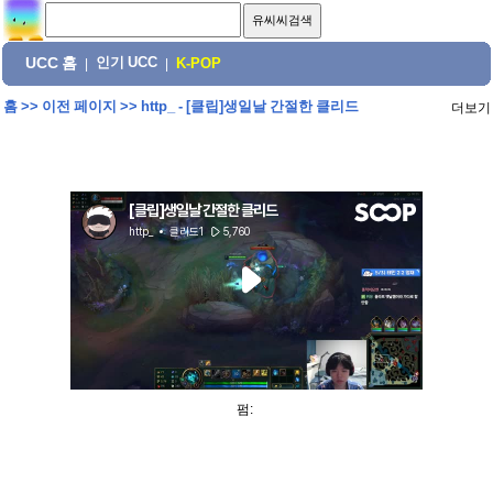
UCC 홈
인기 UCC
|
|
K-POP
홈
>>
이전 페이지
>>
http_ - [클립]생일날 간절한 클리드
더보기
펌: