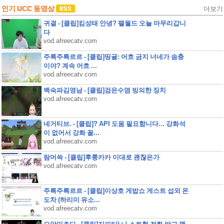
인기 UCC 동영상
더보기
귀결 - [클립]킴성태 안녕? 팰월드 오늘 마무리갑니
다
vod.afreecatv.com
주륵주륵르르 - [클립]띵귤: 어흐 금지 너네가 솜충
이야? 계속 어흐 ...
vod.afreecatv.com
백숙파김영남 - [클립]검은수염 빙의한 징치
vod.afreecatv.com
네거티브. - [클립]? API 도움 필요함니다... 강화석
이 없어서 강화 꼴...
vod.afreecatv.com
람머쓱 - [클립]후룽카카 이대로 괜찮은가
vod.afreecatv.com
주륵주륵르르 - [클립]이상호 게밥쇼 게스트 섭외 온
도차 (하리미 유소...
vod.afreecatv.com