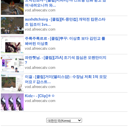
으악민초다 - [클립]지피티) 나 스트형 전화 받고 깼
어 내려오니까 와...
vod.afreecatv.com
auxhdtchsirg - [클립][K-중만컵] 개막전 캄몬스타
즈 임조이 1vs...
vod.afreecatv.com
주륵주륵르르 - [클립]뿌꾸: 이상호 보다 김민교 를
봐버린 이상호
vod.afreecatv.com
파란햇님. - [클립][JSA] 조기석 점심은 오랜만이지
?
vod.afreecatv.com
이걸 - [클립]거미(앨리스얌) : 수장님 저희 1억 모았
어요 // 감스트...
vod.afreecatv.com
Kidz~ - [Clip]ㅎㅇ
vod.afreecatv.com