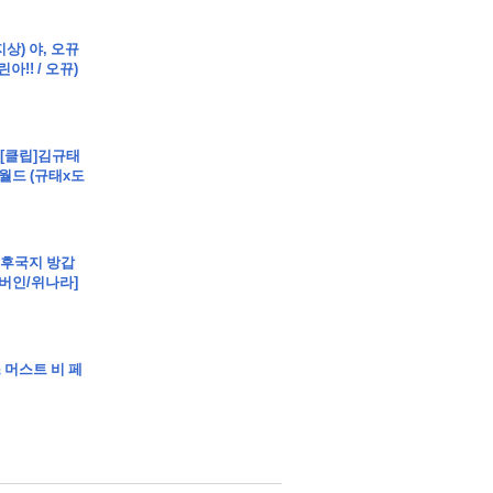
지상) 야, 오뀨
아!! / 오뀨)
- [클립]김규태
월드 (규태x도
립]후국지 방갑
[버인/위나라]
스 머스트 비 페