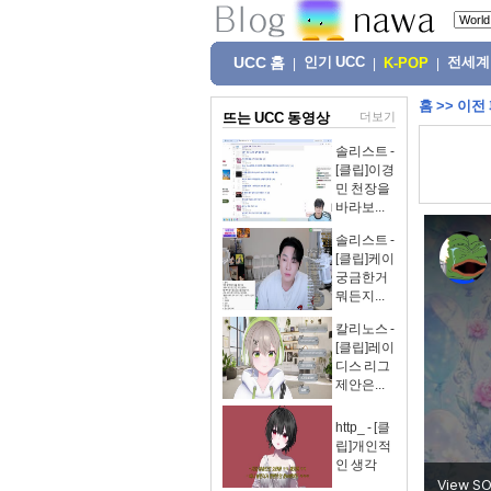
UCC 홈
인기 UCC
전세계
|
|
K-POP
|
홈
>>
이전
뜨는 UCC 동영상
더보기
솔리스트 -
[클립]이경
민 천장을
바라보...
솔리스트 -
[클립]케이
궁금한거
뭐든지...
칼리노스 -
[클립]레이
디스 리그
제안은...
http_ - [클
립]개인적
인 생각