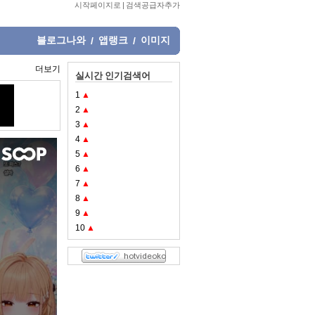
시작페이지로
|
검색공급자추가
블로그나와
앱랭크
이미지
/
/
더보기
실시간 인기검색어
1
▲
2
▲
3
▲
4
▲
5
▲
6
▲
7
▲
8
▲
9
▲
10
▲