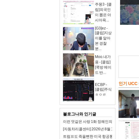
주몽3 - [클
립]외국인
이 뽑은 아
시아욕...
[G3]ez -
[클립]지상
이를 알아
본 경찰
분...
Moo.내가
용 - [클립]
[쿡방 메이
드 반...
인기 UCC
ECBP -
[클립]주식
ㅎㅇㄹ
블로그나와 인기글
이런 엿같은 사랑 1화 정해인의 첫사랑 맑눈광 
[자동차리콜센터] 2026년 8월 1주차 자동차 리
트럼프도 죽을뻔한 미국 항공통제 시스템