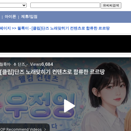
아이폰
제휴/입점
|
|
 페이지
>>
월룩이 - [클립]단즈 노래맞히기 컨텐츠로 합류한 르르땅