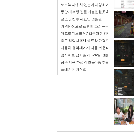
노트북 파우치 샀는데 다행히 사이즈가 맞음
동강 래프팅 영월 가볼만한곳 추천
로또 당첨후 사표낸 경찰관
가격인상으로 르반떼 소리 듣는 아반떼 풀체인
매크로키보드란? 업무와 게임에서 제대로 활용
중고 갤럭시 S21 울트라 가격 현재 평균 얼마나
자동차 유막제거제 사용 쉬운 타입 추천
임사이트 감사일기 324일- 멘탈이 조금 좋아져
광주 서구 화정역 인근 5중 추돌...사상자 6명
쓰레기 제거작업