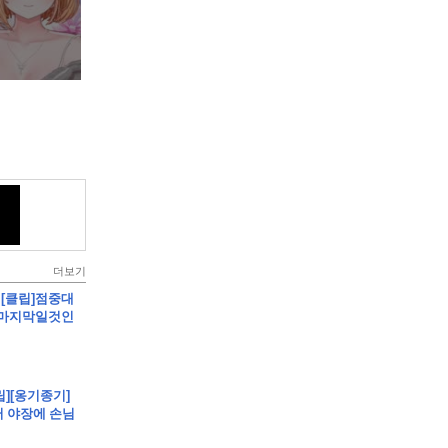
더보기
 - [클립]점중대
. 마지막일것인
립][옹기종기]
 야장에 손님