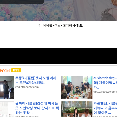
펌:
이메일
•
주소
•
에디터
•
HTML
 동영상
주몽3 - [클립]셋다 노템이라
auxhdtchsirg
는 오뀨x지상x깨박..
학) 계곡여행 .
vod.afreecatv.com
가..
vod.afreecatv.com
하영 누구였냐고 나는?
월룩이 - [클립]킴성태 이세돌
파란햇님. - [클
굿즈 언박싱 보다 갑자기 비틱
기뉴다 아침부터
콜 및 무상 수리 안내
하는 우왁...
이 찾아온...