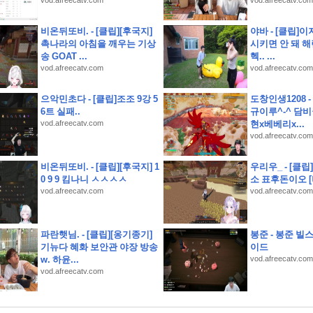
vod.afreecatv.com
vod.afreecatv.com
비온뒤또비. - [클립][후국지]
야바 - [클립]이
촉나라의 아침을 깨우는 기상
시키면 안 돼 해린
송 GOAT ...
헥.. ...
지 사전예약 결과는 반전이었다
vod.afreecatv.com
vod.afreecatv.com
 될까
으악민초다 - [클립]조조 9강 5
도창인생1208 
6트 실패..
규이루^-^ 담비
vod.afreecatv.com
현x베베리x...
서
vod.afreecatv.com
비온뒤또비. - [클립][후국지] 1
우리우_ - [클
0 9 9 킴나니 ㅅㅅㅅㅅ
소 표후돈이오 
vod.afreecatv.com
vod.afreecatv.com
파란햇님. - [클립][옹기종기]
봉준 - 봉준 빌
기뉴다 혜화 보안관 야장 방송
이드
w. 하윤...
vod.afreecatv.com
vod.afreecatv.com